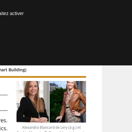
Nous joindre
itez activer
Espace abonné
art Building)
res.
cs.
Alexandra Blancard de Lery (à g.) et