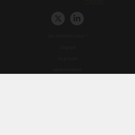
Qui sommes-nous ?
L‘équipe
Le groupe
Abonnements
Contact
Archives
CGA
Mentions légales
Confidentialité