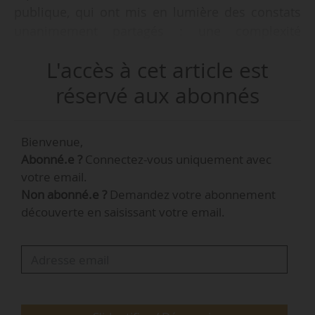
publique, qui ont mis en lumière des constats
unanimement partagés : une complexité
croissante des procédures, le déséquilibre des
L'accès à cet article est
relations contractuelles ou encore des critères
de jugement souvent déconnectés de la qualité
réservé aux abonnés
réelle des projets », indique le Croaif le
23/04/2026.
Bienvenue,
Abonné.e ?
Connectez-vous uniquement avec
Ce diagnostic a permis la réalisation d’un livre
votre email.
blanc intitulé « Pour une commande publique
Non abonné.e ?
Demandez votre abonnement
au service de l’intérêt général ».
découverte en saisissant votre email.
Son objectif est de :
• redonner du sens à la commande publique ;
• réaffirmer la place de l’architecture et de