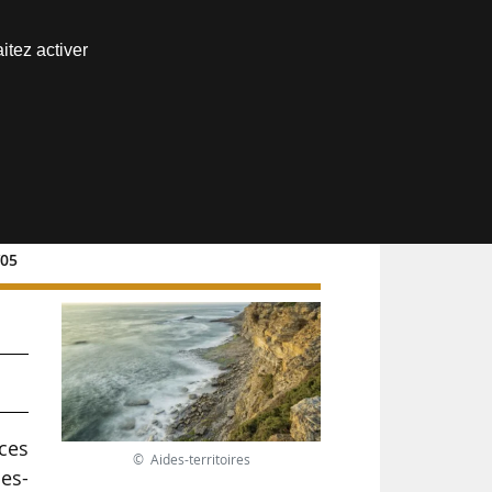
Nous joindre
itez activer
Espace abonné
/05
ces
© Aides-territoires
des-