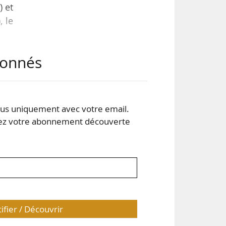
) et
, le
abonnés
 le
s uniquement avec votre email.
 votre abonnement découverte
tifier / Découvrir