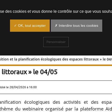
Prendre un rendez-vous
lise des cookies et vous donne le contrôle sur ce que vous souha
✓ OK, tout accepter
✗ Interdire tous les cookies
Personnaliser
sition et la planification écologiques des espaces littoraux » le 04
a transition et la planification
littoraux » le 04/05
ublié le
28/04/2026 à 16:00
lanification écologiques des activités et des espa
le thème du webinaire organisé par la plateforme Ai