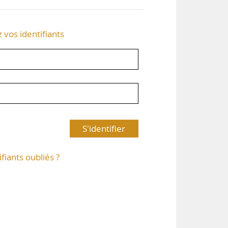
z vos identifiants
S'identifier
ifiants oubliés ?