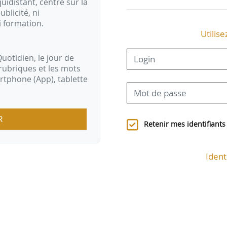
idistant, centré sur la
ublicité, ni
i formation.
Utilise
uotidien, le jour de
rubriques et les mots
artphone (App), tablette
R
Retenir mes identifiants
Ident