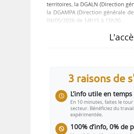
territoires, la DGALN (Direction g
la DGAMPA (Direction générale des 
04/05/2026 de 14h15 à 15h30.
L'accè
« Ce temps d’échange permettra 
Fonds vert 2026 », indique la plate
Au programme :
3 raisons de 
• présentation du Fonds vert ;
• découverte d’Aides-territoires et
L’info utile en temps 
• focus sur la mesure dédiée aux e
• session de questions/réponses en
En 10 minutes, faites le tour 
secteur. Bénéficiez du trava
expérimentée.
Accélérer la…
100% d’info, 0% de 