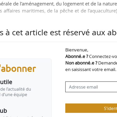
énérale de l’aménagement, du logement et de la nature
affaires maritimes, de la pêche et de l’aquaculture)
s à cet article est réservé aux 
de mieux comprendre les opportunités offertes par
forme Aides-territoires sur LinkedIn, le 27/04/2026.
Bienvenue,
Abonné.e ?
Connectez-vou
Non abonné.e ?
Demandez
s'abonner
en saisissant votre email.
 de la documentation disponible ;
utile
spaces maritimes et littoraux ;
 direct.
de l’actualité du
il d’une équipe
S'iden
pub