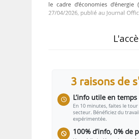
le cadre d’économies d’énergie 
27/04/2026, publié au Journal Offi
Les six fiches d’opérations visée
L'accè
géothermique”, BAR-TH-179 “Pomp
“Pompe à chaleur collective de t
géothermique”, BAT-TH-163 “Pom
chaleur de type eau/eau ou eau glyc
contrôles…
3 raisons de 
L’info utile en temps 
En 10 minutes, faites le tour 
secteur. Bénéficiez du trava
expérimentée.
100% d’info, 0% de 