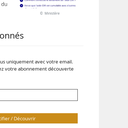
 du
© Ministère
tème
abonnés
180
ème
e à
s de
s uniquement avec votre email.
 votre abonnement découverte
tifier / Découvrir