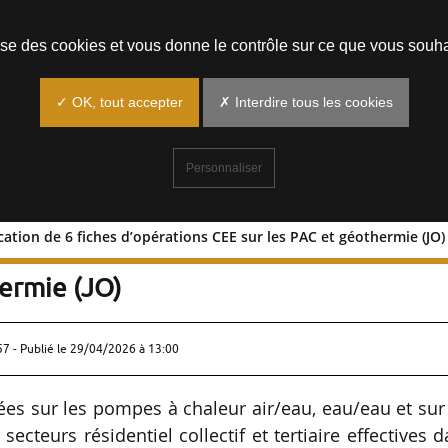
Prendre un rendez-vous
lise des cookies et vous donne le contrôle sur ce que vous souha
✓ OK, tout accepter
✗ Interdire tous les cookies
Personnaliser
fication de 6 fiches d’opérations CEE sur les PAC et géothermie (JO)
: modification de 6 fiches d’opérations
ermie (JO)
57 - Publié le
29/04/2026 à 13:00
ées sur les pompes à chaleur air/eau, eau/eau et sur
cteurs résidentiel collectif et tertiaire effectives 