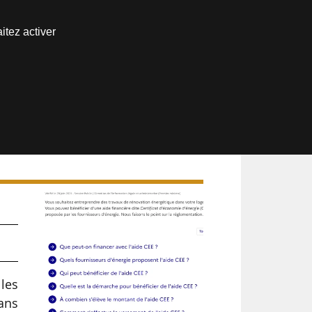
Nous joindre
itez activer
Espace abonné
 les
dans