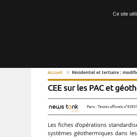
Découvrir sans engagement
Ce site uti
Menu
Accueil
Résidentiel et tertiaire : modi
Résidentiel et tertiaire 
CEE sur les PAC et géoth
Paris - Textes officiels n°4395
Les fiches d’opérations standardis
systèmes géothermiques dans les se