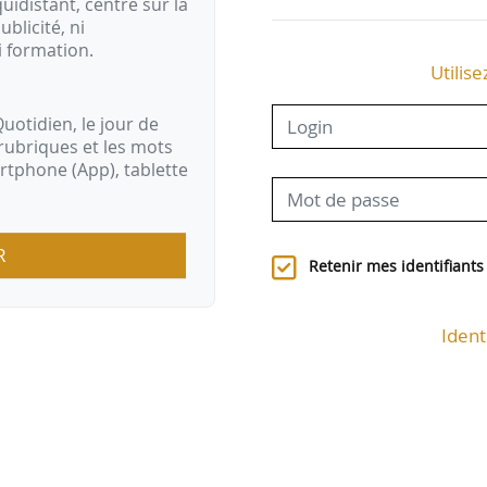
idistant, centré sur la
ublicité, ni
i formation.
Utilise
uotidien, le jour de
rubriques et les mots
artphone (App), tablette
R
Retenir mes identifiants
Ident