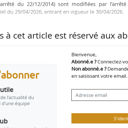
(arrêté du 22/12/2014) sont modifiées par l’arrêté
ciel du 29/04/2026, entrant en vigueur le 30/04/2026.
s (ainsi que leurs annexes) sont les BAR-TH-178 “Sys
s à cet article est réservé aux 
e à chaleur collective de type air/eau”, BAR-TH-
ype eau/eau ou eau glycolée/eau”, BAT-TH-162 “Syst
pe à chaleur de type air/eau”, BAT-TH-164 “Pomp
Bienvenue,
olée/eau”. L’arrêté (art. 2) introduit des référentiel
Abonné.e ?
Connectez-vou
Non abonné.e ?
Demandez
s'abonner
en saisissant votre email.
utile
de l’actualité du
il d’une équipe
S'iden
pub