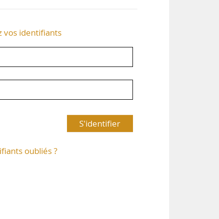
z vos identifiants
S'identifier
ifiants oubliés ?