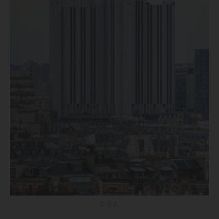
© D.R.