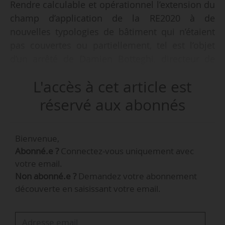
Rendre calculable et opérationnel l’extension du
champ d’application de la RE2020 à de
nouvelles typologies de bâtiment qui n’étaient
pas couvertes ou partiellement, tel est l’objet
d’un arrêté de Damien Botteghi, directeur de
l’habitat, de l’urbanisme et des paysages, et
L'accès à cet article est
Diane Simiu, directrice du climat, de l’efficacité
énergétique et de l’air, publié au Journal officiel
réservé aux abonnés
le 29/04/2026.
Bienvenue,
Alors que la RE2020 ne s’appliquait qu’aux
Abonné.e ?
Connectez-vous uniquement avec
logements, aux bureaux et aux bâtiments
votre email.
d’enseignement primaire et secondaire, le
Non abonné.e ?
Demandez votre abonnement
décret, en date du 15/01/2026, intégré à
découverte en saisissant votre email.
compter du 01/05/2026 au sein de la
réglementation les typologies de bâtiments
suivants :