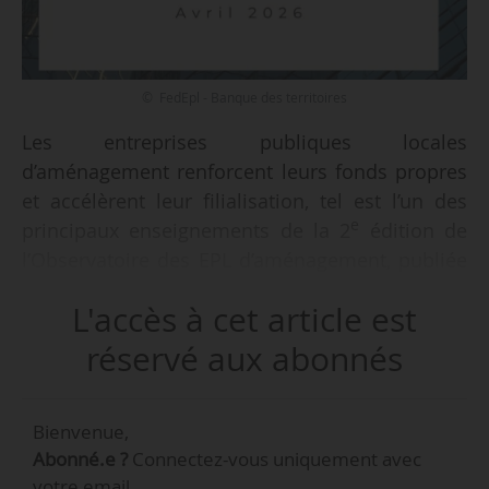
© FedEpl - Banque des territoires
Les entreprises publiques locales
d’aménagement renforcent leurs fonds propres
et accélèrent leur filialisation, tel est l’un des
e
principaux enseignements de la 2
édition de
l’Observatoire des EPL d’aménagement, publiée
par la Fédération des élus des entreprises
L'accès à cet article est
publiques locales, le 29/04/2026.
réservé aux abonnés
Le secteur compte désormais 294 EPL dont
l’objet principal est l’aménagement et la
Bienvenue,
construction. Leur activité s’inscrit dans un
Abonné.e ?
Connectez-vous uniquement avec
écosystème plus large, complété par 124 EPL de
votre email.