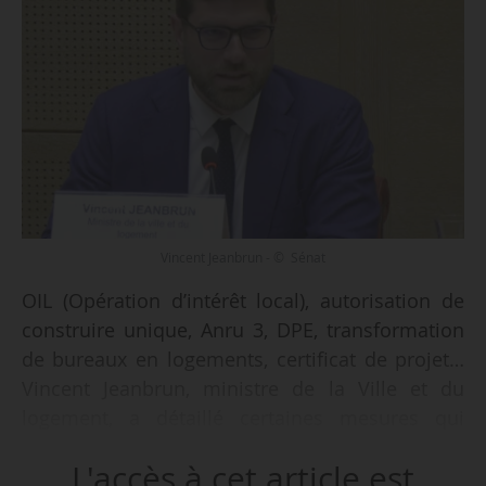
Vincent Jeanbrun - © Sénat
OIL (Opération d’intérêt local), autorisation de
construire unique, Anru 3, DPE, transformation
de bureaux en logements, certificat de projet…
Vincent Jeanbrun, ministre de la Ville et du
logement, a détaillé certaines mesures qui
seront insérées dans le projet de loi Relance
L'accès à cet article est
logement, annoncé par le Premier ministre le