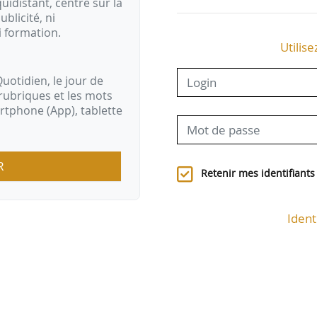
idistant, centré sur la
ublicité, ni
i formation.
Utilise
uotidien, le jour de
rubriques et les mots
artphone (App), tablette
R
Retenir mes identifiants
Ident