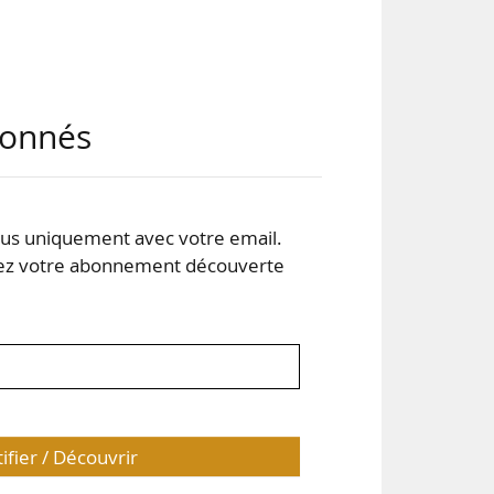
sme
abonnés
ces
pole
s uniquement avec votre email.
 votre abonnement découverte
 sur
tifier / Découvrir