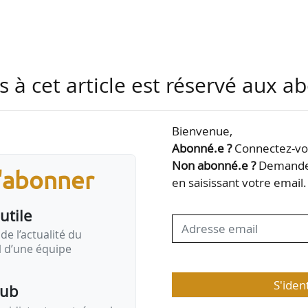
 et de mise en œuvre de micro-aménagement d’urbani
s à cet article est réservé aux 
Ville d’Aubervilliers ;
 complémentaires en vue de l’aménagement d’espa
es sur le territoire de la ville de Lille, pour la Métro
Bienvenue,
Abonné.e ?
Connectez-vou
Non abonné.e ?
Demandez
s'abonner
en saisissant votre email.
utile
 mise en œuvre de micro-aménagement d’urbanisme tactique
de l’actualité du
rs
, jusqu’au 08/06/2026.
Lien vers la consultation
il d’une équipe
S'iden
pub