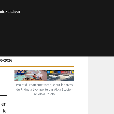
Nous joindre
itez activer
Espace abonné
/05/2026
Projet d’urbanisme tactique sur les rives
du Rhône à Lyon porté par Akka Studio -
© Akka Studio
 en
 le