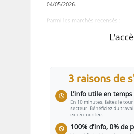
04/05/2026.
Parmi les marchés recensés :
• marché d’étude, de conception
L'accè
tactique sur l’espace public pour la 
• maîtrise d’œuvre et missions
publics et d’infrastructures routièr
européenne de Lille.
Avis de marché
3 raisons de 
Urbanisme tactique
L’info utile en temps 
•
Marché d’étude, de conception et de
En 10 minutes, faites le tour 
l’espace public pour la Ville d’Aubervillie
secteur. Bénéficiez du trava
expérimentée.
Mettre en œuvre « des…
100% d’info, 0% de 