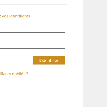
z vos identifiants
S'identifier
ifiants oubliés ?