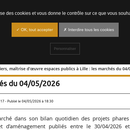
Prendre un rendez-vous
lise des cookies et vous donne le contrôle sur ce que vous souha
✓ OK, tout accepter
✗ Interdire tous les cookies
Personnaliser
ers, maîtrise d’œuvre espaces publics à Lille : les marchés du 04
ervilliers, maîtrise d’œuvre espaces
chés du 04/05/2026
17 - Publié le
04/05/2026 à 18:30
rché dans son bilan quotidien des projets phares
 et d’aménagement publiés entre le 30/04/2026 et