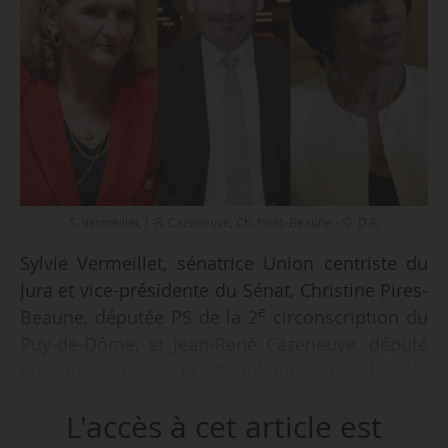
S. Vermeillet, J.-R. Cazeneuve, Ch. Pirès-Beaune - © D.R.
Sylvie Vermeillet, sénatrice Union centriste du
Jura et vice-présidente du Sénat, Christine Pires-
e
Beaune, députée PS de la 2
circonscription du
Puy-de-Dôme, et Jean-René Cazeneuve, député
re
Ensemble pour la République de la 1
circonscription du Gers, sont chargés d’une
L'accès à cet article est
mission temporaire sur le thème des