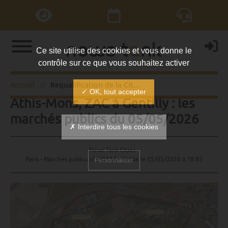
Ce site utilise des cookies et vous donne le
contrôle sur ce que vous souhaitez activer
Requalification de la Cité de l’Air à
Accueil
Requalification de la Cité de l’Air à Athis-Mons, ZAC à Gentilly : les marchés publics du 05/05/2026
✓ OK, tout accepter
Athis-Mons, ZAC à Gentilly : les
marchés publics du 05/05/2026
✗ Interdire tous les cookies
News Tank Cities -
Paris - Marchés publics n°440154 - Publié le
05/05/2026 à 18:45
Personnaliser