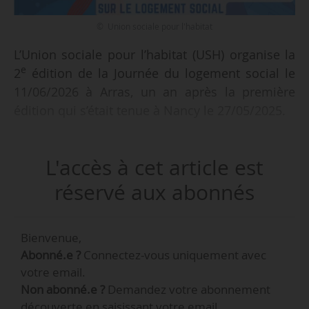
© Union sociale pour l'habitat
L’Union sociale pour l’habitat (USH) organise la
e
2
édition de la Journée du logement social le
11/06/2026 à Arras, un an après la première
édition qui s’était tenue à Nancy le 27/05/2025.
Intitulée « Construire l’avenir — Dialogue avec
L'accès à cet article est
les nouveaux maires sur le logement social »,
cette journée réunit professionnels du secteur
réservé aux abonnés
Hlm, élus locaux et partenaires institutionnels
autour des enjeux de production, de rénovation
Bienvenue,
énergétique et de renouvellement urbain.
Abonné.e ?
Connectez-vous uniquement avec
votre email.
La journée s’ouvre sur un état 2026 du logement
Non abonné.e ?
Demandez votre abonnement
social en France et dans les Hauts-de-France,
découverte en saisissant votre email.