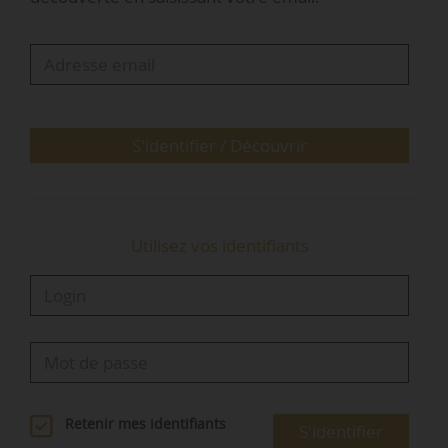
présenté par Christophe Bellego, directeur des
études de l’USH. Le secteur HLM loge
10 millions de personnes dans un parc de
4,8 millions de logements, pour un niveau
d’investissement annuel d’environ 20 Md€, dans
un contexte de forte…
S'identifier / Découvrir
Utilisez vos identifiants
Retenir mes identifiants
S'identifier