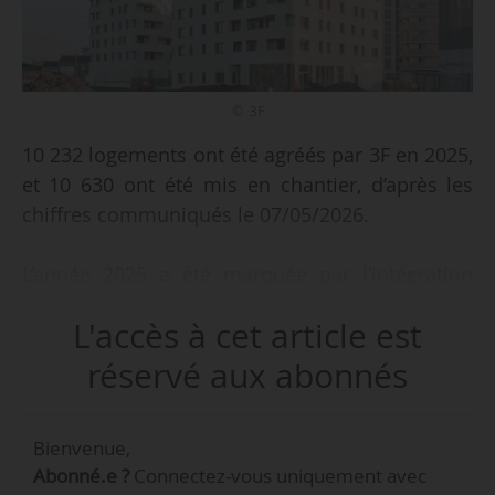
© 3F
10 232 logements ont été agréés par 3F en 2025,
et 10 630 ont été mis en chantier, d’après les
chiffres communiqués le 07/05/2026.
L’année 2025 a été marquée par l’intégration
d’Erigere, filiale immobilière d’Action Logement
L'accès à cet article est
représentant 17 000 logements en Île-de-France.
« Cette opération change la dimension de 3F sur
réservé aux abonnés
son territoire historique francilien : le groupe y
gère désormais plus de 188 000 logements,
Bienvenue,
foyers et commerces, avec une présence
Abonné.e ?
Connectez-vous uniquement avec
renforcée notamment dans le Val-d’Oise, et