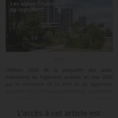
© D.R.
L’édition 2026 de la plaquette des aides
financières au logement, publiée en mai 2026
par le ministère de la Ville et du logement,
actualise les principaux paramètres applicables
aux dispositifs mobilisables pour le logement
social, le logement intermédiaire, l’accession,
L'accès à cet article est
l’investissement locatif et la rénovation