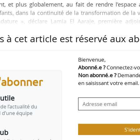
, et plus globalement, au fait de rendre l’espace 
ants, dans la continuité de la transformation de la v
ature », déclare Lamia El Aaraje, première adjoin
arrondissements, des grands projets du mandat, de
s à cet article est réservé aux 
aris, et 1ère vice-présidente de la Métropole du G
nationales, lors du Conseil de Paris du 13/05/2026.
Bienvenue,
ntations de la mandature pour entretenir, améliore
Abonné.e ?
Connectez-vou
Non abonné.e ?
Demandez
s'abonner
en saisissant votre email.
utile
de l’actualité du
il d’une équipe
S'iden
pub