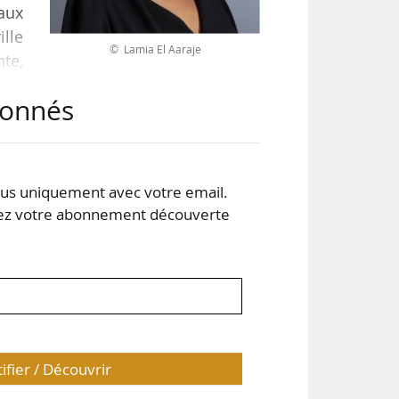
aux
ille
© Lamia El Aaraje
te,
 la
abonnés
rand
r et
s uniquement avec votre email.
 votre abonnement découverte
tifier / Découvrir