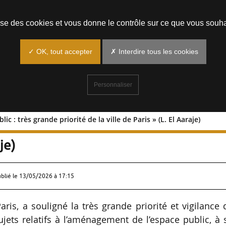
Prendre un rendez-vous
lise des cookies et vous donne le contrôle sur ce que vous souha
✓ OK, tout accepter
✗ Interdire tous les cookies
Personnaliser
 : très grande priorité de la ville de Paris » (L. El Aaraje)
e public : très grande priorité de la
je)
ublié le
13/05/2026 à 17:15
is, a souligné la très grande priorité et vigilance
jets relatifs à l’aménagement de l’espace public, à