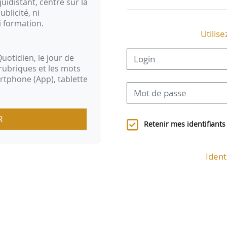
idistant, centré sur la
ublicité, ni
i formation.
Utilise
uotidien, le jour de
rubriques et les mots
artphone (App), tablette
R
Retenir mes identifiants
Ident