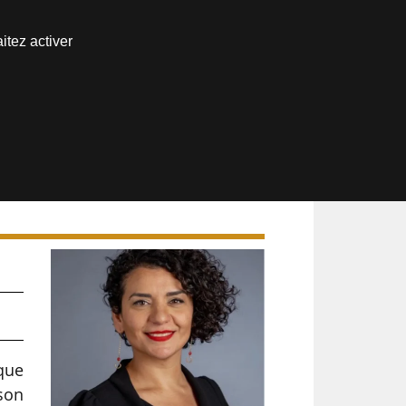
Nous joindre
itez activer
Espace abonné
 que
 son