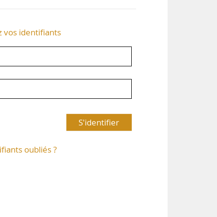
z vos identifiants
S'identifier
ifiants oubliés ?