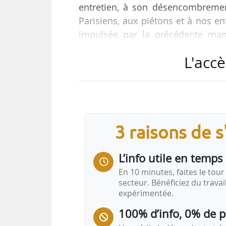
entretien, à son désencombrement
Parisiens, aux piétons et à nos enf
impulsée par la précédente mand
chargée de la coordination des 
L'accè
sécurité du quotidien, du Grand P
Paris en charge des relations inter
Elle revient sur les grandes orie
transformer…
3 raisons de 
L’info utile en temps 
En 10 minutes, faites le tour 
secteur. Bénéficiez du trava
expérimentée.
100% d’info, 0% de 