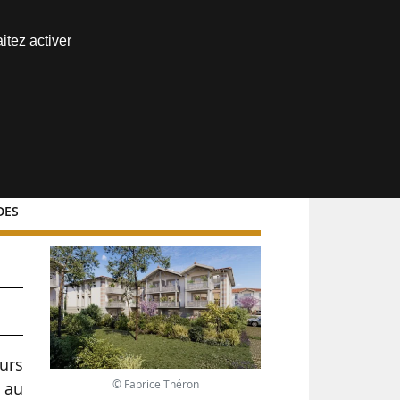
Nous joindre
itez activer
Espace abonné
SDES
urs
© Fabrice Théron
 au