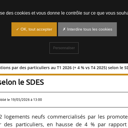
Prendre un rendez-vous
lise des cookies et vous donne le contrôle sur ce que vous souha
✓ OK, tout accepter
✗ Interdire tous les cookies
Personnaliser
ions par des particuliers au T1 2026 (+ 4 % vs T4 2025) selon le 
éservations par des particuliers au T1
selon le SDES
ublié le
19/05/2026 à 13:00
02 logements neufs commercialisés par les promote
r des particuliers, en hausse de 4 % par rapport