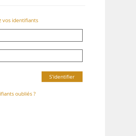
z vos identifiants
S'identifier
ifiants oubliés ?