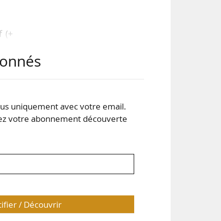
f (+
 de
abonnés
par
ons
s uniquement avec votre email.
 votre abonnement découverte
à la
tifier / Découvrir