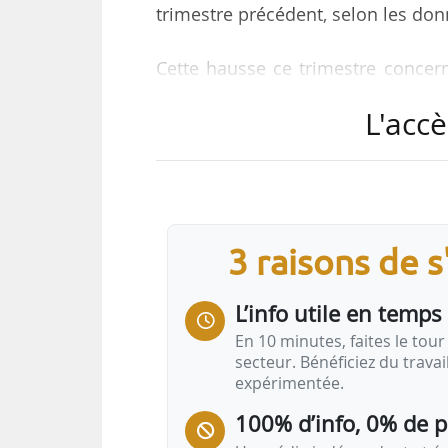
trimestre précédent, selon les do
Cette hausse ce trimestre concern
4,3 %), les réservations de nou
L'accè
logements en construction sur exis
Ce trimestre, 13 939 logements o
rapport au T4 2025 et qui conce
(-28,4 %).
3 raisons de 
À la fin du premier trimestre 202
L’info utile en temps 
vente. Le stock (encours) de loge
En 10 minutes, faites le tour 
secteur. Bénéficiez du trava
expérimentée.
100% d’info, 0% de 