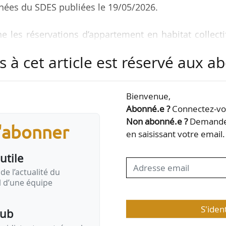
nnées du SDES publiées le 19/05/2026.
e les réservations d’appartement en habitat collecti
velles constructions (+ 5,3 %), tandis que celles
s à cet article est réservé aux 
tant diminuent (-5,8 %).
nt été mis en vente, un chiffre en repli de 12,7 % 
Bienvenue,
rne autant les appartements (-11,5 %) que les mais
Abonné.e ?
Connectez-vou
Non abonné.e ?
Demandez
s'abonner
en saisissant votre email.
6, 118 927 logements neufs sont encore disponibles 
utile
ments disponibles est en…
de l’actualité du
il d’une équipe
S'iden
pub