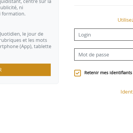
idistant, centré sur la
ublicité, ni
i formation.
Utilise
uotidien, le jour de
rubriques et les mots
artphone (App), tablette
R
Retenir mes identifiants
Ident