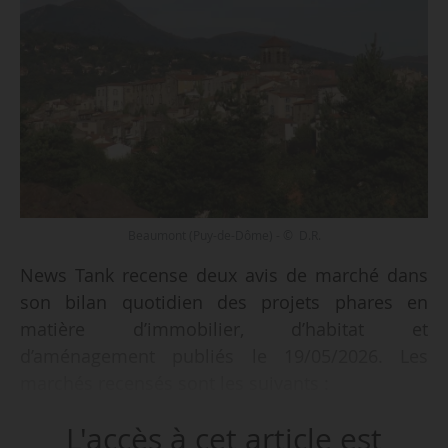
Beaumont (Puy-de-Dôme) - © D.R.
News Tank recense deux avis de marché dans
son bilan quotidien des projets phares en
matière d’immobilier, d’habitat et
d’aménagement publiés le 19/05/2026. Les
marchés recensés sont les suivants :
• Maîtrise d’œuvre pour l’aménagement des
L'accès à cet article est
espaces publics du cœur de ville de Beaumont