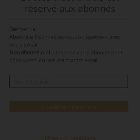
(Puy-de-Dôme) pour Clermont Auvergne
réservé aux abonnés
Métropole ;
• Maîtrise d’œuvre pour la requalification des
Bienvenue,
espaces publics du quartier « Bourgogne
Abonné.e ?
Connectez-vous uniquement avec
Village » pour la Ville d’Orléans (Loiret).
votre email.
Non abonné.e ?
Demandez votre abonnement
Avis
découverte en saisissant votre email.
Maîtrise d’œuvre
•
Maîtrise d’œuvre pour l’aménagement des espaces
publics du cœur de ville de Beaumont (Puy-de-Dôme)
pour
Clermont Auvergne Métropole
…
S'identifier / Découvrir
Utilisez vos identifiants