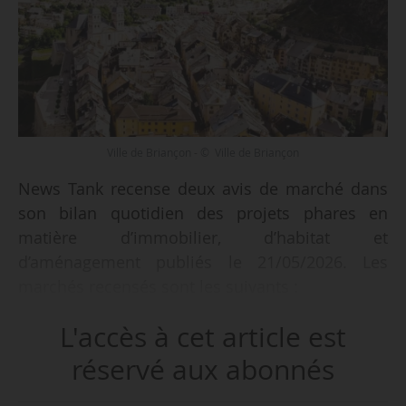
Ville de Briançon - © Ville de Briançon
News Tank recense deux avis de marché dans
son bilan quotidien des projets phares en
matière d’immobilier, d’habitat et
d’aménagement publiés le 21/05/2026. Les
marchés recensés sont les suivants :
L'accès à cet article est
• élaboration du PLUi valant PLH sur les 15
communes du territoire de la Communauté de
réservé aux abonnés
communes Vendée Sèvre Autise ;