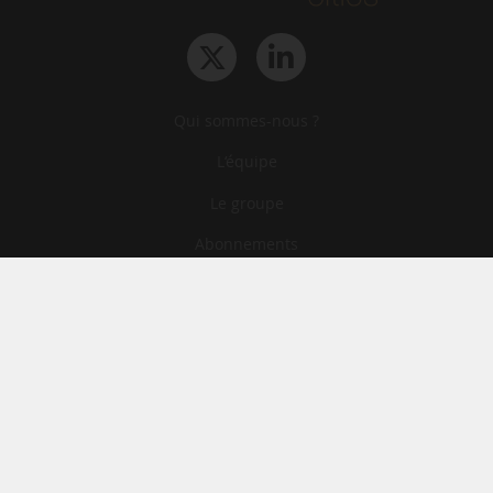
Qui sommes-nous ?
L‘équipe
Le groupe
Abonnements
Contact
Archives
CGA
Mentions légales
Confidentialité
Cookies