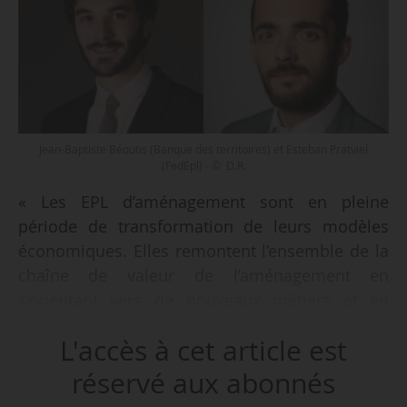
Jean-Baptiste Béoutis (Banque des territoires) et Esteban Pratviel
(FedEpl) - © D.R.
« Les EPL d’aménagement sont en pleine
période de transformation de leurs modèles
économiques. Elles remontent l’ensemble de la
chaîne de valeur de l’aménagement en
s’orientant vers de nouveaux métiers et en
diversifiant leurs activités, que ce soit elles-
L'accès à cet article est
mêmes ou via la création de filiales », déclare
Esteban Pratviel, directeur de la direction
réservé aux abonnés
communication et marketing de la FedEpl