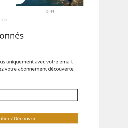
© FPI
aux
PI,
abonnés
ent
s uniquement avec votre email.
FIL,
 votre abonnement découverte
tifier / Découvrir