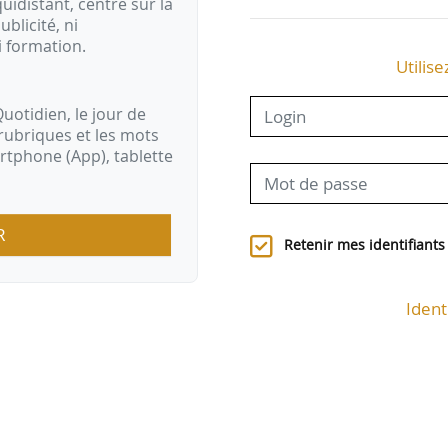
idistant, centré sur la
ublicité, ni
i formation.
Utilise
uotidien, le jour de
rubriques et les mots
artphone (App), tablette
R
Retenir mes identifiants
Ident