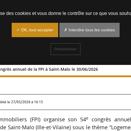
Prendre un rendez-vous
lise des cookies et vous donne le contrôle sur ce que vous souha
✓ OK, tout accepter
✗ Interdire tous les cookies
Personnaliser
ngrès annuel de la FPI à Saint-Malo le 30/06/2026
e
 54
congrès annuel de la FPI à Saint-
ublié le
27/05/2026 à 16:15
e
mmobiliers (FPI) organise son 54
congrès annuel
e Saint-Malo (Ille-et-Vilaine) sous le thème “Logeme