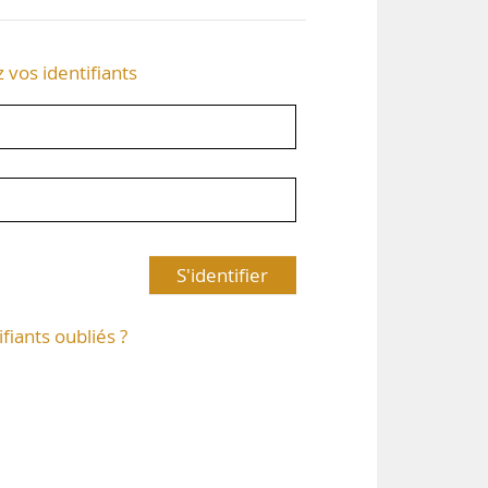
z vos identifiants
S'identifier
ifiants oubliés ?