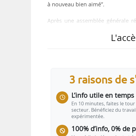
à nouveau bien aimé”.
Après une assemblée générale rés
aura lieu à 14h00 avec une séque
L'accè
Gilles Lurton, maire de Saint-Ma
Jeanbrun, ministre de la Ville et d
Trois tables rondes sont au progr
• “Statut du bailleur privé : point 
3 raisons de 
Franck Vignaud, directeur du Labor
L’info utile en temps 
• “Bousculons ensemble les obst
En 10 minutes, faites le tour 
secteur. Bénéficiez du trava
expérimentée.
100% d’info, 0% de 