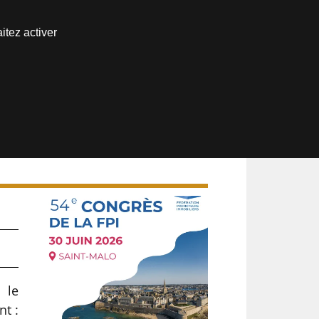
Nous joindre
itez activer
Espace abonné
 le
nt :