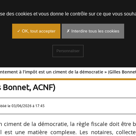
Prendre un rendez-vous
lise des cookies et vous donne le contrôle sur ce que vous souha
✓ OK, tout accepter
✗ Interdire tous les cookies
Personnaliser
entement à l’impôt est un ciment de la démocratie » (Gilles Bonne
e consentement à l’impôt est un ciment
es Bonnet, ACNF)
ublié le
03/06/2026 à 17:45
 ciment de la démocratie, la règle fiscale doit être 
al est une matière complexe. Les notaires, collect