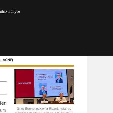
Nous joindre
itez activer
Espace abonné
t, ACNF)
bien
Gilles Bonnet et Xavier Ricard, notaires
eurs