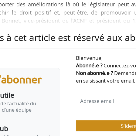
porter des améliorations là où le législateur peut a
chir le droit positif et, peut-être, de promouvoir 
es Bonnet, vice-président de l’ACNF et président du 
 03/06/2026 à Paris.
s à cet article est réservé aux 
 « clarifier, conseiller, sécuriser ») est le fil roug
Il se tiendra du 30/09 au 02/10/2026 à Lille (Nord)
Bienvenue,
ald Darmanin) et du ministre des PME (Serge Papin)
Abonné.e ?
Connectez-vou
Non abonné.e ?
Demandez
s'abonner
en saisissant votre email.
utile
de l’actualité du
il d’une équipe
S'iden
pub