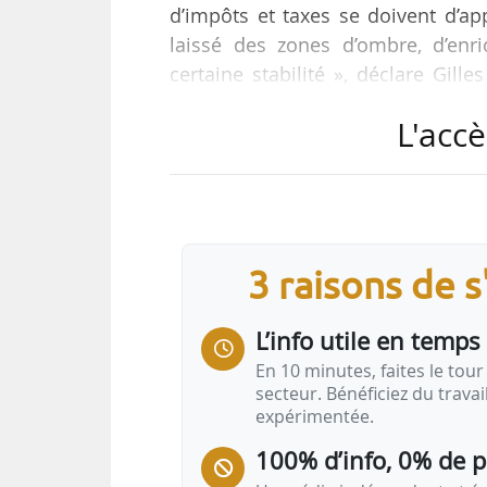
d’impôts et taxes se doivent d’ap
laissé des zones d’ombre, d’enri
certaine stabilité », déclare Gill
congrès des notaires de France, le
L'accè
Le notaire et l’impôt (sous l’angle
Congrès des notaires de France. 
présence du Garde des Sceaux (Gér
dialogue avec…
3 raisons de 
L’info utile en temps 
En 10 minutes, faites le tour 
secteur. Bénéficiez du trava
expérimentée.
100% d’info, 0% de 