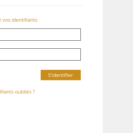
z vos identifiants
S'identifier
ifiants oubliés ?