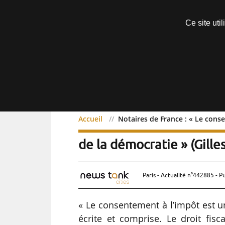
Découvrir sans engagement
Ce site uti
Menu
Accueil
Notaires de France : « Le cons
Notaires de France : « L
de la démocratie » (Gill
Paris - Actualité n°442885 - P
« Le consentement à l’impôt est un
écrite et comprise. Le droit fisc