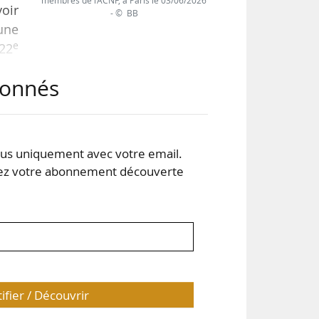
membres de l’ACNF, à Paris le 03/06/2026
voir
- © BB
une
e
122
abonnés
e du
 en
. Le
s uniquement avec votre email.
 votre abonnement découverte
tifier / Découvrir