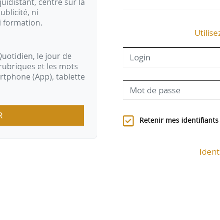
idistant, centré sur la
ublicité, ni
i formation.
Utilise
uotidien, le jour de
rubriques et les mots
artphone (App), tablette
R
Retenir mes identifiants
Ident