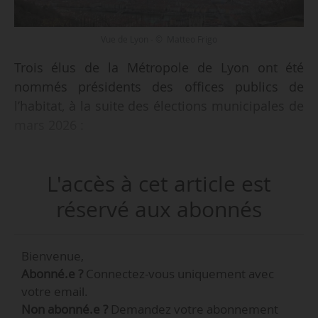
Vue de Lyon - © Matteo Frigo
Trois élus de la Métropole de Lyon ont été
nommés présidents des offices publics de
l’habitat, à la suite des élections municipales de
mars 2026 :
• Jérémie Bréaud est élu président de Lyon
L'accès à cet article est
Métropole Habitat, le 26/05/026 (33 925
logements sociaux occupés par 67 000
réservé aux abonnés
locataires au sein de 56 des 58 communes de la
e
métropole). Il est maire (LR) de Bron et 9
vice-
Bienvenue,
président de la Métropole chargé de la Sécurité
Abonné.e ?
Connectez-vous uniquement avec
globale, de la tranquillité publique et de la
votre email.
coordination avec les polices municipales. Il
Non abonné.e ?
Demandez votre abonnement
succède à Blandine Collin, élue (Les Écologistes)