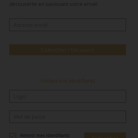
découverte en saisissant votre email.
qui occupait cette fonction depuis
septembre 2020.
• Dany-Claude Zartarian est élue présidente de
Grand Lyon Habitat, le 28/05/2026 (principal
bailleur social dans Lyon intramuros, avec
S'identifier / Découvrir
18 000 logements - et 27 000 logements sous
gestion dans 39…
Utilisez vos identifiants
Retenir mes identifiants