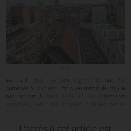
© GD
En avril 2026, 28 979 logements ont été
autorisés à la construction, en retrait de 29,5 %
par rapport à mars 2026 (43 144 logements
autorisés), selon les données publiées par le
SDES le 01/06/2026.
L'accès à cet article est
« Cette évolution compense la hausse de même