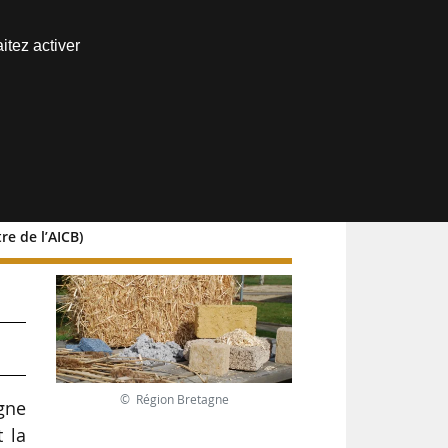
Nous joindre
itez activer
Espace abonné
e de l’AICB)
%
© Région Bretagne
gne
 la