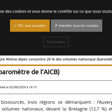
Prendre un rendez-vous
lise des cookies et vous donne le contrôle sur ce que vous souha
✓ OK, tout accepter
✗ Interdire tous les cookies
Personnaliser
rgne Rhône-Alpes concentre 20 % des volumes nationaux (baromètr
l’Auvergne Rhône-Alpes concentre 20 
baromètre de l’AICB)
ublié le
02/06/2026 à 16:15
iosourcés, trois régions se démarquent : l’Auver
volumes nationaux, devant la Bretagne (12,7 %) et