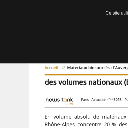
Découvrir sans engagement
Ce site uti
Menu
Accueil
Matériaux biosourcés : l’Auve
Matériaux biosourcés : 
des volumes nationaux (
Paris - Actualité n°443053 - P
En volume absolu de matériaux b
Rhône-Alpes concentre 20 % des 