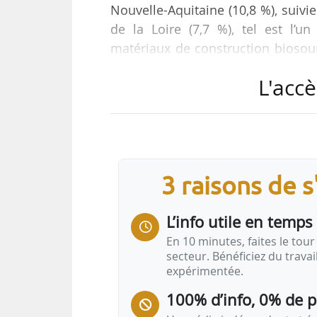
Nouvelle-Aquitaine (10,8 %), suivie
de la Loire (7,7 %), tel est l’
matériaux de construction biosourc
Construction Biosourcée) en mai 2
L'accè
La cartographie régionale des vol
« Rapportés en m² mis en œuvre p
0,9 m² mis en œuvre par habitant,
3 raisons de 
Franche-Comté (0,5 m²), témoignan
L’info utile en temps 
En 10 minutes, faites le tour 
secteur. Bénéficiez du trava
expérimentée.
100% d’info, 0% de 