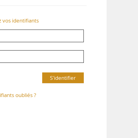
z vos identifiants
S'identifier
ifiants oubliés ?