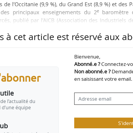
s de l’Occitanie (9,9 %), du Grand Est (8,9 %) et des 
e
un des principaux enseignements du 2
baromètre 
és, publié par l’AICB (Association des Industriels d
026.
s à cet article est réservé aux 
umes mis en œuvre est une nouveauté de cette éditio
Bienvenue,
ar habitant, la Bretagne arrive largement en tête a
Abonné.e ?
Connectez-vou
 devant l’Auvergne Rhône-Alpes (0,6 m²) et la Bourgo
Non abonné.e ?
Demandez
s'abonner
t d’un ancrage culturel et…
en saisissant votre email.
utile
de l’actualité du
il d’une équipe
S'iden
pub