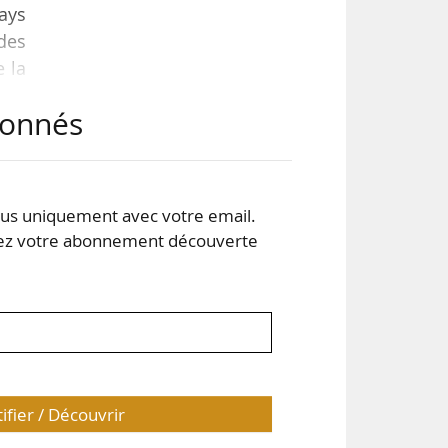
Pays
des
e la
abonnés
n.
vec
s uniquement avec votre email.
gne-
 votre abonnement découverte
tifier / Découvrir