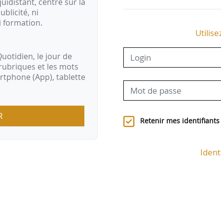
idistant, centré sur la
ublicité, ni
i formation.
Utilise
uotidien, le jour de
rubriques et les mots
artphone (App), tablette
R
Retenir mes identifiants
Ident