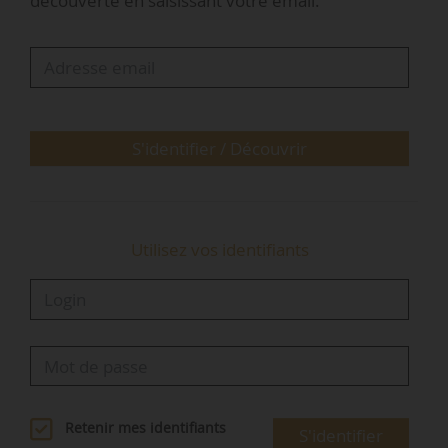
découverte en saisissant votre email.
« Logement et hébergement d’urgence » à
l’Assemblée nationale, publiée au Journal officiel
le 02/06/2026.
Le dispositif d’autorisation préalable de mise en
location, défini aux articles L. 635-1 et suivants
S'identifier / Découvrir
du code de la construction et de l’habitation
(CCH)…
Utilisez vos identifiants
Retenir mes identifiants
S'identifier