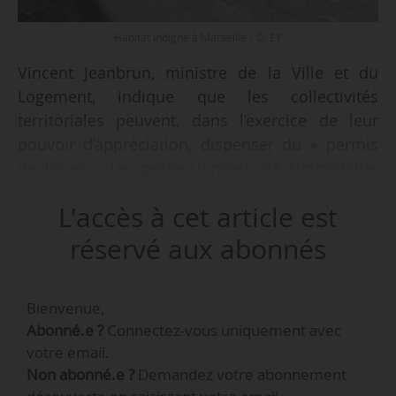
Habitat indigne à Marseille - © EY
Vincent Jeanbrun, ministre de la Ville et du
Logement, indique que les collectivités
territoriales peuvent, dans l’exercice de leur
pouvoir d’appréciation, dispenser du « permis
de louer » les professionnels de l’immobilier
relevant de la loi Hoguet (loi n° 70-9 du
L'accès à cet article est
02/01/1970), sans toutefois instaurer
l’exonération de principe réclamée pour ces
réservé aux abonnés
logements.
Bienvenue,
Cette position figure dans la réponse à la
Abonné.e ?
Connectez-vous uniquement avec
question écrite n° 13932 du député François
votre email.
Jolivet (Horizons & Indépendants, Indre),
Non abonné.e ?
Demandez votre abonnement
également rapporteur spécial des crédits