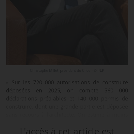
Christophe Millet, président du Cnoa - © N.P.
« Sur les 720 000 autorisations de construire
déposées en 2025, on compte 560 000
déclarations préalables et 140 000 permis de
construire, dont une grande partie est déposée
sans recours à l’architecte. On estime à moins
de 10 % les autorisations de construire
L'accès à cet article est
déposées par les architectes », déclare