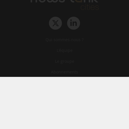
Qui sommes-nous ?
L‘équipe
Le groupe
Abonnements
Contact
Archives
CGA
Mentions légales
Confidentialité