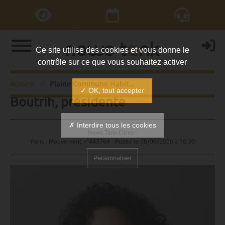
Ce site utilise des cookies et vous donne le
contrôle sur ce que vous souhaitez activer
Plaine Commune Habitat : Sofia
Accueil
Plaine Commune Habitat : Sofia Boutrih, présidente
✓ OK, tout accepter
Boutrih, présidente
✗ Interdire tous les cookies
News Tank Cities -
Paris - Mouvement n°443764 - Publié le
08/06/2026 à 16:30
Personnaliser