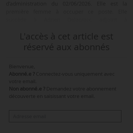
d’administration du 02/06/2026. Elle est la
première femme à occuper ce poste. Elle
succède à Adrien Delacroix, adjoint à
l’urbanisme sous l’ancienne municipalité
L'accès à cet article est
socialiste de Saint-Denis de Mathieu Hanotin.
réservé aux abonnés
Elle est maire adjointe de Saint-Denis depuis
l’élection de Bally Bagayoko (LFI) en mars 2026,
Bienvenue,
et première vice-présidente de l’établissement
Abonné.e ?
Connectez-vous uniquement avec
public territorial Plaine Commune, dont elle est
votre email.
conseillère communautaire depuis 2020. Elle
Non abonné.e ?
Demandez votre abonnement
occupe les responsabilités de directrice de la
découverte en saisissant votre email.
Fête de l’humanité depuis 2024, et a été un
temps collaboratrice parlementaire du député
communiste Stéphane Peu (2018-2022).