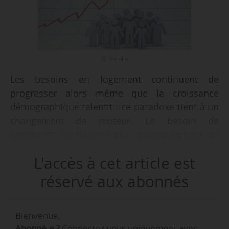
© Fotolia
Les besoins en logement continuent de
progresser alors même que la croissance
démographique ralentit : ce paradoxe tient à un
changement de moteur. Le besoin de
logements ne dépend plus principalement du
nombre d’habitants, mais du nombre de
L'accès à cet article est
ménages. Or population et ménages évoluent à
des rythmes différents : sous l’effet de la
réservé aux abonnés
décohabitation et du vieillissement, une même
population se répartit dans un nombre
Bienvenue,
croissant de logements, de plus petite taille.
Abonné.e ?
Connectez-vous uniquement avec