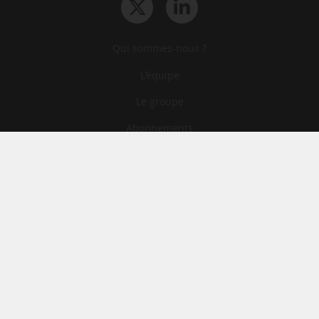
Qui sommes-nous ?
L‘équipe
Le groupe
Abonnements
Contact
Archives
CGA
Mentions légales
Confidentialité
Cookies