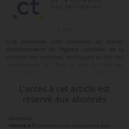
© ANCT
Cinq personnes sont nommées au conseil
d’administration de l’Agence nationale de la
cohésion des territoires, dont quatre au titre des
représentants de l’État et une au titre des
collectivités territoriales, par arrêté du
03/07/2026 publié au Journal officiel du
L'accès à cet article est
07/07/2026.
réservé aux abonnés
• Anne Carli est nommée titulaire, sur
proposition du ministre chargé de
Bienvenue,
l’aménagement du territoire, en remplacement
Abonné.e ?
Connectez-vous uniquement avec
d’Anouk Watrin. Elle est adjointe à la sous-