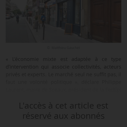
© Matthieu Gauchet
« L’économie mixte est adaptée à ce type
d’intervention qui associe collectivités, acteurs
privés et experts. Le marché seul ne suffit pas, il
faut une volonté politique », déclare Philippe
Laurent, maire de Sceaux, président de la FedEpl
et de l’association Centre-Ville en Mouvement,
L'accès à cet article est
dans le cadre du Hub des territoires consacré
aux foncières de redynamisation, le 07/07/2026.
réservé aux abonnés