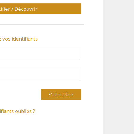
tifier / Découvrir
z vos identifiants
S'identifier
ifiants oubliés ?