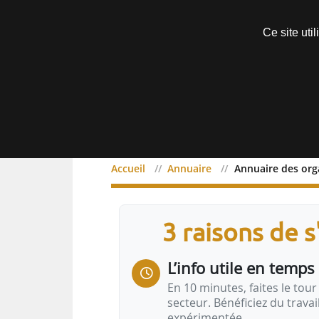
Découvrir sans engagement
Ce site uti
Menu
Accueil
Annuaire
Annuaire des org
3 raisons de 
L’info utile en temps 
En 10 minutes, faites le tour 
secteur. Bénéficiez du trava
expérimentée.