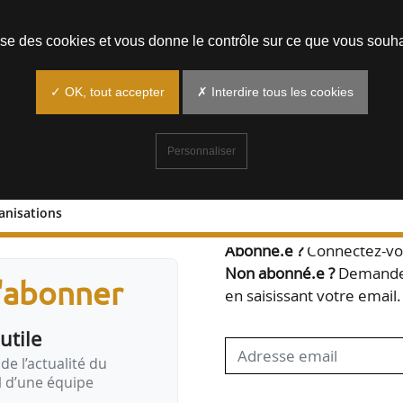
Prendre un rendez-vous
lise des cookies et vous donne le contrôle sur ce que vous souha
✓ OK, tout accepter
✗ Interdire tous les cookies
Personnaliser
anisations
Bienvenue,
Abonné.e ?
Connectez-vou
Non abonné.e ?
Demandez
s'abonner
en saisissant votre email.
utile
de l’actualité du
il d’une équipe