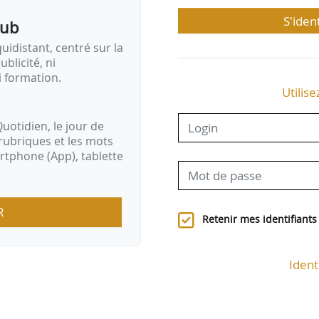
S'iden
pub
idistant, centré sur la
ublicité, ni
i formation.
Utilise
uotidien, le jour de
rubriques et les mots
artphone (App), tablette
R
Retenir mes identifiants
Ident