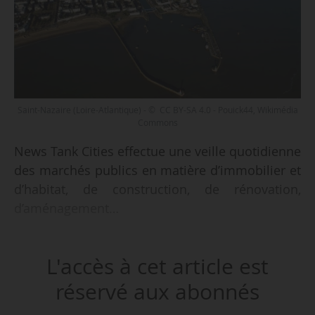
Saint-Nazaire (Loire-Atlantique) - © CC BY-SA 4.0 - Pouick44, Wikimédia
Commons
News Tank Cities effectue une veille quotidienne
des marchés publics en matière d’immobilier et
d’habitat, de construction, de rénovation,
d’aménagement…
Retrouvez ci-après l’ensemble des marchés de
L'accès à cet article est
la semaine écoulée.
réservé aux abonnés
La sélection de la semaine