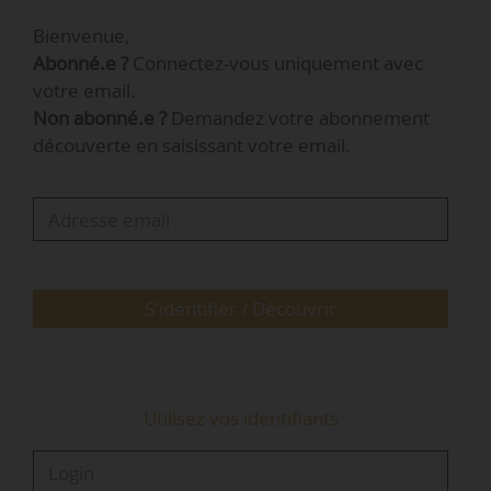
Bienvenue,
Marchés publics : 16 marchés
Abonné.e ?
Connectez-vous uniquement avec
publics sur l’immobilier,
votre email.
l’habitat et l’aménagement
Non abonné.e ?
Demandez votre abonnement
le 13/02/2026
découverte en saisissant votre email.
News Tank recense 16 avis de marché dans son bilan
quotidien des
…
S'identifier / Découvrir
Utilisez vos identifiants