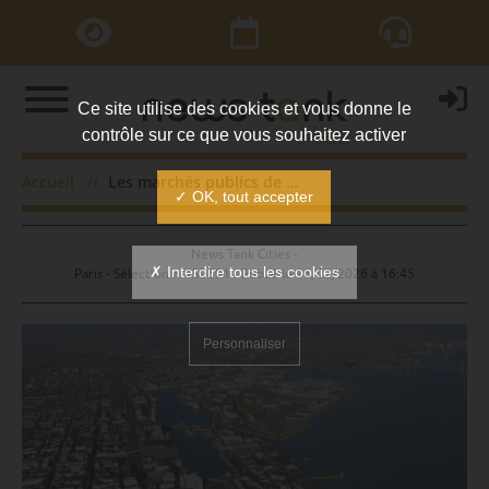
Ce site utilise des cookies et vous donne le
contrôle sur ce que vous souhaitez activer
Les marchés publics de la semaine
Accueil
Les marchés publics de la semaine
✓ OK, tout accepter
News Tank Cities -
✗ Interdire tous les cookies
Paris - Sélection n°430691 - Publié le
16/02/2026 à 16:45
Personnaliser