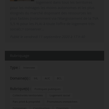
logement dans tous les territoires
pour les ménages les moins autonomes et les plus
éloignés du marché disposant des ressources les
plus faibles (notamment via l’élargissement de la TVA
5,5 % pour les PLAI à toute l’offre de logement très
social) ;• conserver…
Publié le vendredi 11 septembre 2020 à 17 h 40
Rubriquage
Type :
Interview
Domaine(s) :
IHL
AUC
BCL
Rubrique(s) :
Politiques publiques
Collectivités territoriales
Logement social
Parc privé & propriété
Promoteurs immobiliers
Entreprises
Construction
Essentiels