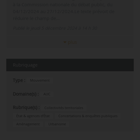
à la Commission nationale du débat public, du
04/12/2024 au 27/12/2024.Le texte prévoit de
réduire le champ de…
Publié le jeudi 5 décembre 2024 à 14 h 30
plus
Rubriquage
Type :
Mouvement
Domaine(s) :
AUC
Rubrique(s) :
Collectivités territoriales
État & agences d’État
Concertations & enquêtes publiques
Aménagement
Urbanisme