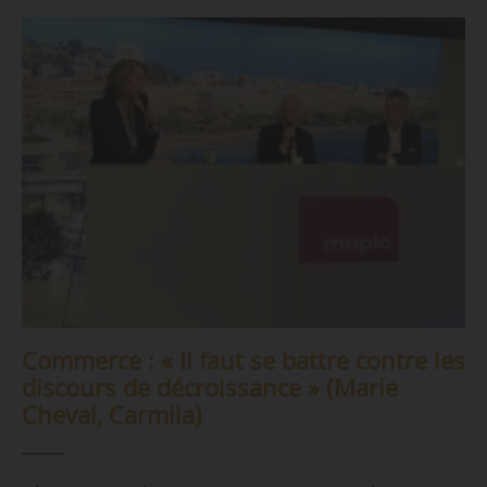
Commerce : « Il faut se battre contre les
discours de décroissance » (Marie
Cheval, Carmila)