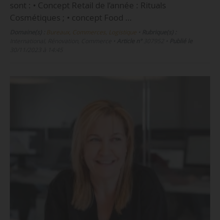
sont : • Concept Retail de l’année : Rituals
Cosmétiques ; • concept Food …
Domaine(s) :
Bureaux, Commerces, Logistique
•
Rubrique(s) :
International, Rénovation, Commerce
•
Article n°
307952
•
Publié le
30/11/2023 à 14:45