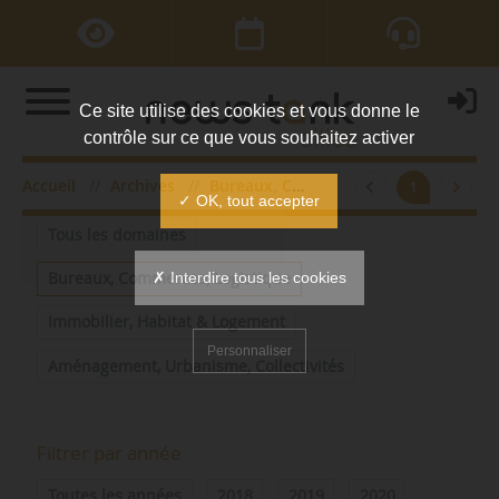
Ce site utilise des cookies et vous donne le
contrôle sur ce que vous souhaitez activer
Accueil
Archives
Bureaux, Commerces, Logistique
1
Filtrer par domaine
✓ OK, tout accepter
Tous les domaines
✗ Interdire tous les cookies
Bureaux, Commerces, Logistique
Immobilier, Habitat & Logement
Personnaliser
Aménagement, Urbanisme, Collectivités
Filtrer par année
Toutes les années
2018
2019
2020