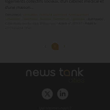
logements collectifs sociaux, d’un cabinet médical et
d’une maison…
Domaine(s) :
Immobilier, Habitat & Logement
,
Aménagement,
Urbanisme, Collectivités
,
Bureaux, Commerces, Logistique
•
Rubrique(s) :
Collectivités territoriales, Entreprises
•
Article n°
307537
•
Publié le
27/11/2023 à 18:45
1
Qui sommes-nous ?