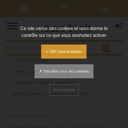
Ce site utilise des cookies et vous donne le
contrôle sur ce que vous souhaitez activer
Accueil
Archives
Bureaux, Commerces, Logistique
1
Filtrer par domaine
✓ OK, tout accepter
Tous les domaines
✗ Interdire tous les cookies
Bureaux, Commerces, Logistique
Immobilier, Habitat & Logement
Personnaliser
Aménagement, Urbanisme, Collectivités
Filtrer par année
Toutes les années
2018
2019
2020