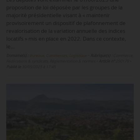
proposition de loi déposée par les groupes de la
majorité présidentielle visant à « maintenir
provisoirement un dispositif de plafonnement de
revalorisation de la variation annuelle des indices
locatifs » mis en place en 2022. Dans ce contexte,
le…
Domaine(s) :
Bureaux, Commerces, Logistique
•
Rubrique(s) :
Commerce,
Fédérations & syndicats, Réglementation & normes
•
Article n°
290179
•
Publié le
30/05/2023 à 17:45