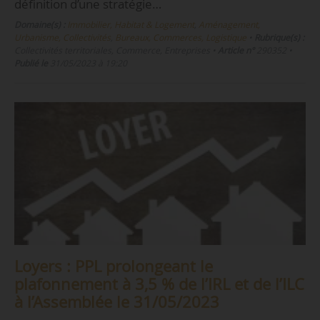
définition d’une stratégie…
Domaine(s) :
Immobilier, Habitat & Logement
,
Aménagement,
Urbanisme, Collectivités
,
Bureaux, Commerces, Logistique
•
Rubrique(s) :
Collectivités territoriales, Commerce, Entreprises
•
Article n°
290352
•
Publié le
31/05/2023 à 19:20
Loyers : PPL prolongeant le
plafonnement à 3,5 % de l’IRL et de l’ILC
à l’Assemblée le 31/05/2023