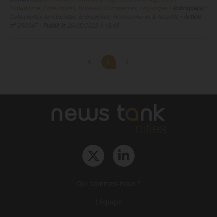
Urbanisme, Collectivités
,
Bureaux, Commerces, Logistique
•
Rubrique(s) :
Collectivités territoriales, Entreprises, Financements & fiscalité
•
Article
n°
290047
•
Publié le
26/05/2023 à 18:45
1
Qui sommes-nous ?
L‘équipe