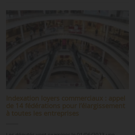
Indexation loyers commerciaux : appel
de 14 fédérations pour l’élargissement
à toutes les entreprises
Les députés vont examiner le 01/06/2023 une