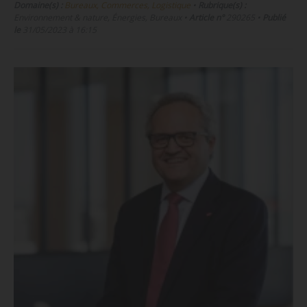
Domaine(s) :
Bureaux, Commerces, Logistique
•
Rubrique(s) :
Environnement & nature, Énergies, Bureaux
•
Article n°
290265
•
Publié
le
31/05/2023 à 16:15