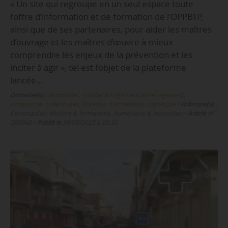
« Un site qui regroupe en un seul espace toute
l’offre d’information et de formation de l’OPPBTP,
ainsi que de ses partenaires, pour aider les maîtres
d’ouvrage et les maîtres d’œuvre à mieux
comprendre les enjeux de la prévention et les
inciter à agir », tel est l’objet de la plateforme
lancée…
Domaine(s) :
Immobilier, Habitat & Logement
,
Aménagement,
Urbanisme, Collectivités
,
Bureaux, Commerces, Logistique
•
Rubrique(s) :
Construction, Métiers & formations, Numérique & innovation
•
Article n°
289943
•
Publié le
30/05/2023 à 09:30