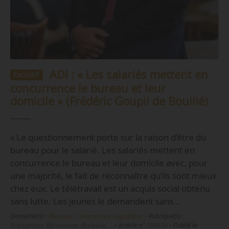
ADI : « Les salariés mettent en
Exclusif
concurrence le bureau et leur
domicile » (Frédéric Goupil de Bouillé)
« Le questionnement porte sur la raison d’être du
bureau pour le salarié. Les salariés mettent en
concurrence le bureau et leur domicile avec, pour
une majorité, le fait de reconnaître qu’ils sont mieux
chez eux. Le télétravail est un acquis social obtenu
sans lutte. Les jeunes le demandent sans…
Domaine(s) :
Bureaux, Commerces, Logistique
•
Rubrique(s) :
Entreprises, Rénovation, Bureaux, …
•
Article n°
288834
•
Publié le