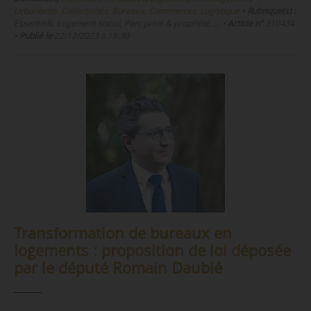
Urbanisme, Collectivités
,
Bureaux, Commerces, Logistique
•
Rubrique(s) :
Essentiels, Logement social, Parc privé & propriété, …
•
Article n°
310434
•
Publié le
22/12/2023 à 18:30
Transformation de bureaux en
logements : proposition de loi déposée
par le député Romain Daubié