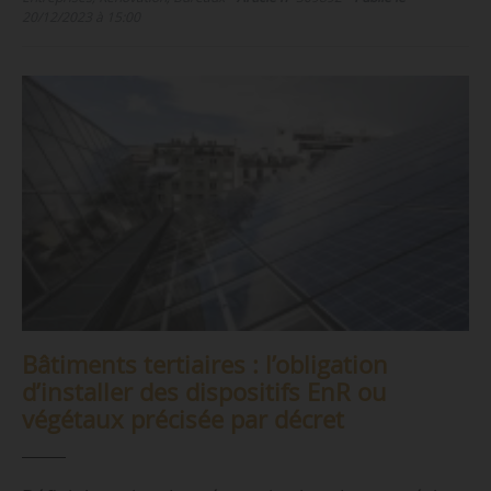
20/12/2023 à 15:00
Bâtiments tertiaires : l’obligation
d’installer des dispositifs EnR ou
végétaux précisée par décret