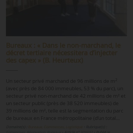
Bureaux : « Dans le non-marchand, le
décret tertiaire nécessitera d’injecter
des capex » (B. Heurteux)
2
Un secteur privé marchand de 96 millions de m
(avec près de 84 000 immeubles, 53 % du parc), un
secteur privé non-marchand de 42 millions de m² et
un secteur public (près de 38 520 immeubles) de
39 millions de m², telle est la segmentation du parc
de bureaux en France métropolitaine (d’un total…
Domaine(s) :
Bureaux, Commerces, Logistique
•
Rubrique(s) :
Entreprises, Rénovation, Bureaux
•
Article n°
309892
•
Publié le