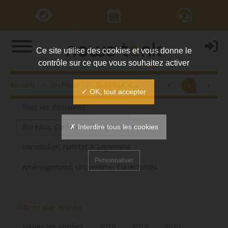
Ce site utilise des cookies et vous donne le
contrôle sur ce que vous souhaitez activer
Accueil
Archives
Bureaux, Commerces, Logistique
1
Filtrer par domaine
✓ OK, tout accepter
Tous les domaines
✗ Interdire tous les cookies
Bureaux, Commerces, Logistique
Immobilier, Habitat & Logement
Personnaliser
Aménagement, Urbanisme, Collectivités
Filtrer par année
Toutes les années
2018
2019
2020