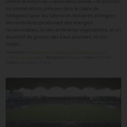
Définir la notion de « rénovation lourde » et préciser
les exonérations prévues dans le cadre de
l’obligation pour les bâtiments tertiaires d’intégrer
des ombrières produisant des énergies
renouvelables, ou des ombrières végétalisées, et un
dispositif de gestion des eaux pluviales, tel est
l’objet…
Domaine(s) :
Aménagement, Urbanisme, Collectivités
,
Bureaux,
Commerces, Logistique
•
Rubrique(s) :
Énergies
•
Article n°
310080
•
Publié le
20/12/2023 à 12:30