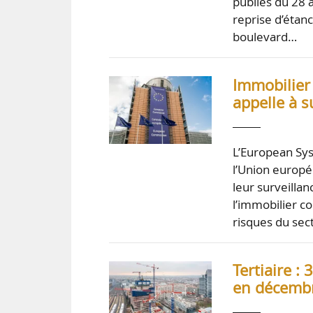
publiés du 28 
reprise d’étan
boulevard…
Immobilier
appelle à s
L’European Sy
l’Union europé
leur surveilla
l’immobilier co
risques du se
Tertiaire :
en décembr