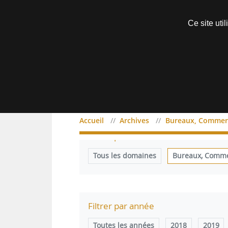
Découvrir sans engagement
Ce site uti
Menu
Accueil
Archives
Bureaux, Commerc
Filtrer par domaine
Tous les domaines
Bureaux, Commer
Filtrer par année
Toutes les années
2018
2019