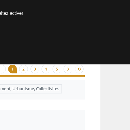
Nous joindre
itez activer
Espace abonné
1
2
3
4
5
ent, Urbanisme, Collectivités