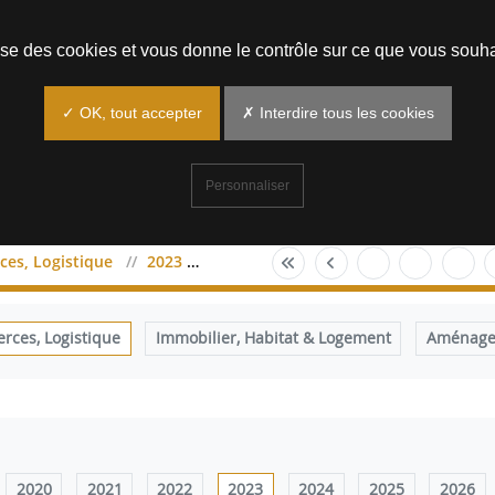
Prendre un rendez-vous
lise des cookies et vous donne le contrôle sur ce que vous souha
✓ OK, tout accepter
✗ Interdire tous les cookies
Personnaliser
es, Logistique
2023
janvier
ces, Logistique
Immobilier, Habitat & Logement
Aménagem
2020
2021
2022
2023
2024
2025
2026