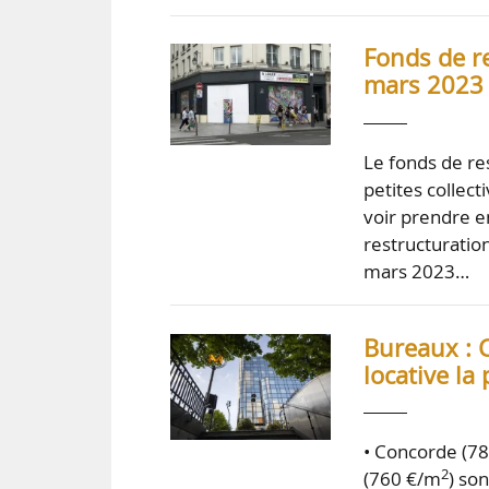
Fonds de re
mars 2023 p
Le fonds de res
petites collec
voir prendre e
restructuratio
mars 2023…
Bureaux : C
locative la
• Concorde (7
2
(760 €/m
) son