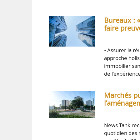
Bureaux : 
faire preuv
• Assurer la ré
approche holist
immobilier sans
de l’expérience
Marchés pub
l’aménagem
News Tank rece
quotidien des 