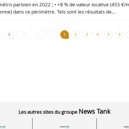
étro parisien en 2022 ; • +8 % de valeur locative (455 €/
nne) dans ce périmètre. Tels sont les résultats de…
1
2
3
4
5
News Tank
Les autres sites du groupe