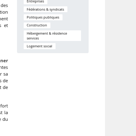
Entreprises
 des
Fédérations & syndicats
tion
Politiques publiques
ment
s et
Construction
Hébergement & résidence
services
Logement social
nner
ntes
r sa
s de
t de
fort
t la
se du