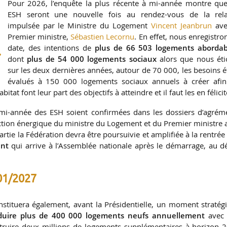
Pour 2026, l’enquête la plus récente à mi-année montre que
ESH seront une nouvelle fois au rendez-vous de la rel
impulsée par le Ministre du Logement
Vincent Jeanbrun
ave
Premier ministre,
Sébastien Lecornu
. En effet, nous enregistro
date, des intentions de
plus de 66 503 logements abordab
dont
plus de 54 000 logements sociaux
alors que nous éti
sur les deux dernières années, autour de 70 000, les besoins é
évalués à 150 000 logements sociaux annuels à créer afin
itat font leur part des objectifs à atteindre et il faut les en félicit
à mi-année des ESH soient confirmées dans les dossiers d’agrém
l’action énergique du ministre du Logement et du Premier ministre 
rtie la Fédération devra être poursuivie et amplifiée à la rentrée 
ent
qui arrive à l’Assemblée nationale après le démarrage, au d
/01/2027
nstituera également, avant la Présidentielle, un moment stratég
duire plus de 400 000 logements neufs annuellement
avec 
nstruire deux millions de logements supplémentaires à horizon 