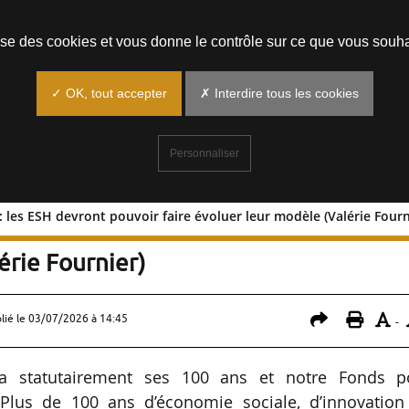
Prendre un rendez-vous
lise des cookies et vous donne le contrôle sur ce que vous souha
✓ OK, tout accepter
✗ Interdire tous les cookies
Personnaliser
 les ESH devront pouvoir faire évoluer leur modèle (Valérie Fourn
able : les ESH devront pouvoir faire
érie Fournier)
lié le
03/07/2026 à 14:45
-
ra statutairement ses 100 ans et notre Fonds p
. Plus de 100 ans d’économie sociale, d’innovation