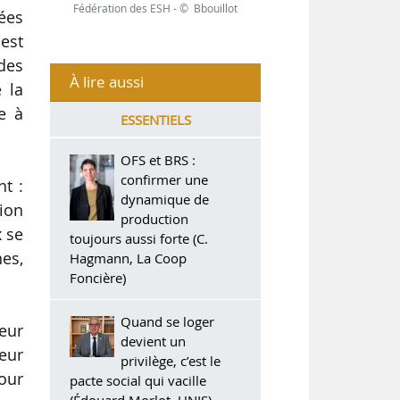
Fédération des ESH - © Bbouillot
ées
 est
 des
À lire aussi
e la
e à
ESSENTIELS
OFS et BRS :
confirmer une
nt :
dynamique de
ion
production
x se
toujours aussi forte (C.
nes,
Hagmann, La Coop
Foncière)
Quand se loger
eur
devient un
leur
privilège, c’est le
pour
pacte social qui vacille
(Édouard Morlot, UNIS)