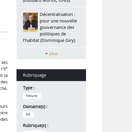
Décentralisation :
pour une nouvelle
gouvernance des
politiques de
l’habitat (Dominique Giry)
plus
) ses
e
u 19
t la
Rubriquage
 des
ché,
Type :
Tribune
eurs
Domaine(s) :
otre
IHL
odes
Rubrique(s) :