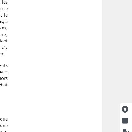
 les
ance
c le
ns, à
les
,
ons,
tant
 d’y
er.
ents
avec
lors
ébut
ique
une
2030