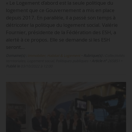
« Le Logement d’abord est la seule politique du
logement que ce Gouvernement a mis en place
depuis 2017. En parallèle, il a passé son temps à
détricoter la politique du logement social. Valérie
Fournier, présidente de la Fédération des ESH, a
alerté à ce propos. Elle se demande si les ESH
seront…
Domaine(s) :
Immobilier, Habitat & Logement
•
Rubrique(s) :
Collectivités
territoriales, Logement social, Politiques publiques
•
Article n°
265851
•
Publié le
03/10/2022 à 12:00