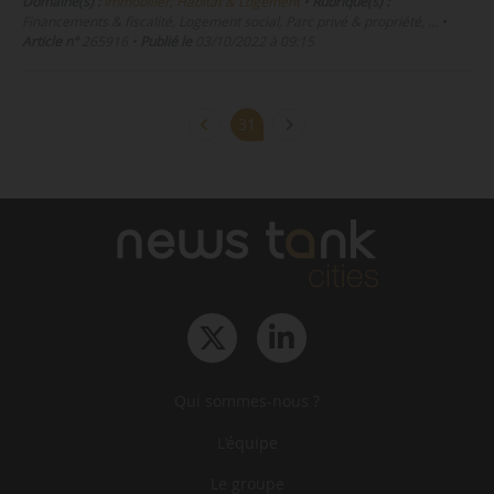
Domaine(s) :
Immobilier, Habitat & Logement
•
Rubrique(s) :
Financements & fiscalité, Logement social, Parc privé & propriété, …
•
Article n°
265916
•
Publié le
03/10/2022 à 09:15
31
Qui sommes-nous ?
L‘équipe
Le groupe