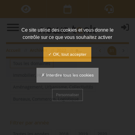
Ce site utilise des cookies et vous donne le
contrôle sur ce que vous souhaitez activer
Accueil
Archives
2022
octobre
31
Filtrer par domaine
✓ OK, tout accepter
Tous les domaines
✗ Interdire tous les cookies
Immobilier, Habitat & Logement
Aménagement, Urbanisme, Collectivités
Personnaliser
Bureaux, Commerces, Logistique
Filtrer par année
Toutes les années
2018
2019
2020