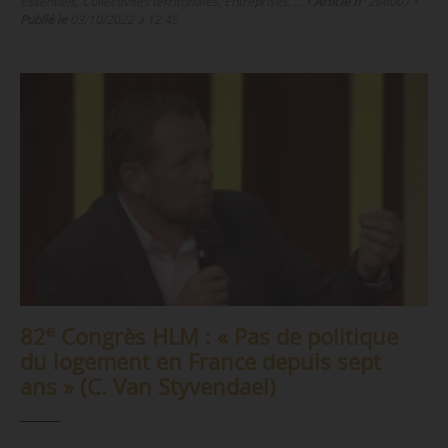
Essentiels, Collectivités territoriales, Entreprises, …
•
Article n°
266007
•
Publié le
03/10/2022 à 12:45
e
82
Congrès HLM : « Pas de politique
du logement en France depuis sept
ans » (C. Van Styvendael)