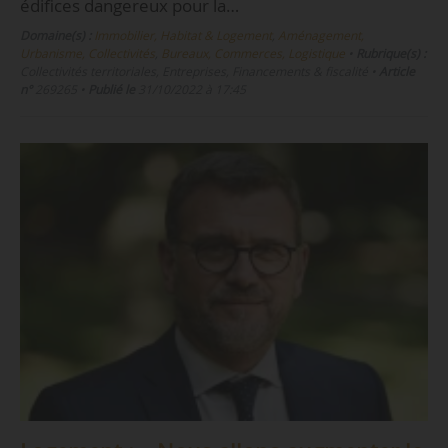
édifices dangereux pour la…
Domaine(s) :
Immobilier, Habitat & Logement
,
Aménagement,
Urbanisme, Collectivités
,
Bureaux, Commerces, Logistique
•
Rubrique(s) :
Collectivités territoriales, Entreprises, Financements & fiscalité
•
Article
n°
269265
•
Publié le
31/10/2022 à 17:45