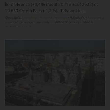
Île-de-France (+0,4 % d’août 2021 à août 2022) et
2
10 630 €/m
à Paris (-1,2 %). Tels sont les…
Domaine(s) :
Immobilier, Habitat & Logement
•
Rubrique(s) :
Parc privé &
propriété, Promoteurs immobiliers
•
Article n°
269196
•
Publié le
31/10/2022 à 16:15