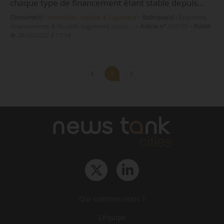
chaque type de financement étant stable depuis…
Domaine(s) :
Immobilier, Habitat & Logement
•
Rubrique(s) :
Essentiels,
Financements & fiscalité, Logement social, …
•
Article n°
269105
•
Publié
le
28/10/2022 à 17:14
1
Qui sommes-nous ?
L‘équipe