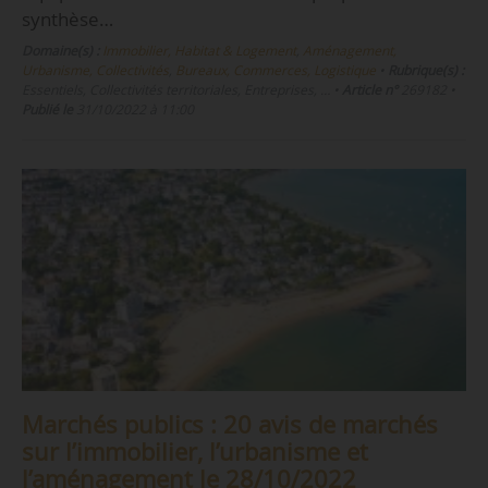
synthèse…
Domaine(s) :
Immobilier, Habitat & Logement
,
Aménagement,
Urbanisme, Collectivités
,
Bureaux, Commerces, Logistique
•
Rubrique(s) :
Essentiels, Collectivités territoriales, Entreprises, …
•
Article n°
269182
•
Publié le
31/10/2022 à 11:00
Marchés publics : 20 avis de marchés
sur l’immobilier, l’urbanisme et
l’aménagement le 28/10/2022