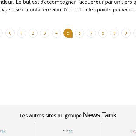
ndeur. Le but est d’accompagner l’acquéreur par un tiers q
expertise immobilière afin d’identifier les points pouvant
1
2
3
4
5
6
7
8
9
News Tank
Les autres sites du groupe