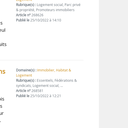
Rubrique(s) :
Logement social, Parc privé
& propriété, Promoteurs immobiliers
Article n°
268626
Publié le
25/10/2022 à 14:10
es
eul
its
ns
Domaine(s) :
Immobilier, Habitat &
Logement
Rubrique(s) :
Essentiels, Fédérations &
syndicats, Logement social, …
Article n°
268581
Publié le
25/10/2022 à 12:21
is
s
ur
…