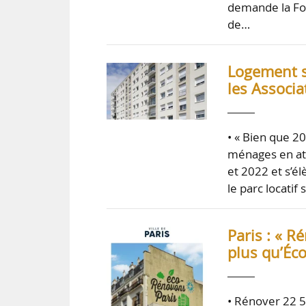
demande la Fon
de…
Logement so
les Associ
• « Bien que 2
ménages en at
et 2022 et s’él
le parc locatif
Paris : « R
plus qu’Éco
• Rénover 22 50