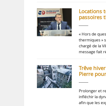
Locations t
passoires t
« Hors de quest
thermiques » su
chargé de la V
message fait r
Trêve hiver
Pierre pour
Prolonger et re
infléchir la d
afin que les ex