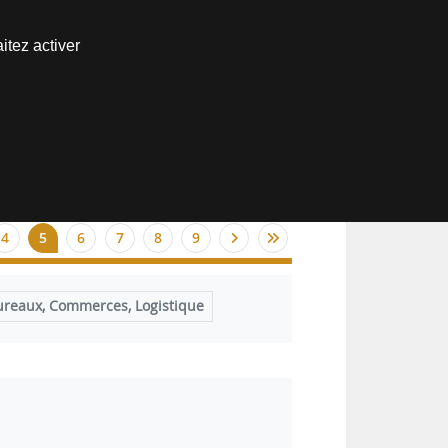
Nous joindre
itez activer
Espace abonné
4
5
6
7
8
9
ureaux, Commerces, Logistique