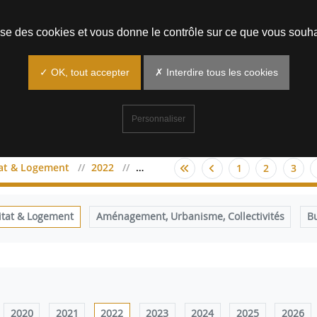
Prendre un rendez-vous
lise des cookies et vous donne le contrôle sur ce que vous souha
✓ OK, tout accepter
✗ Interdire tous les cookies
Personnaliser
tat & Logement
2022
octobre
1
2
3
itat & Logement
Aménagement, Urbanisme, Collectivités
B
2020
2021
2022
2023
2024
2025
2026