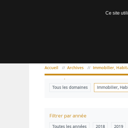
Découvrir sans engagement
Ce site uti
Menu
Accueil
Archives
Immobilier, Habi
Filtrer par domaine
Tous les domaines
Immobilier, Hab
Filtrer par année
Toutes les années
2018
2019