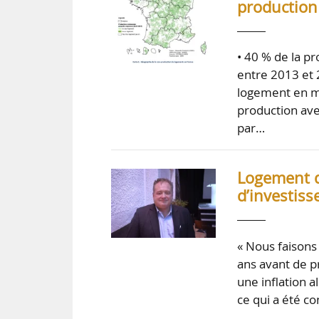
production 
• 40 % de la p
entre 2013 et 
logement en mo
production ave
par…
Logement d
d’investiss
« Nous faisons
ans avant de p
une inflation a
ce qui a été co