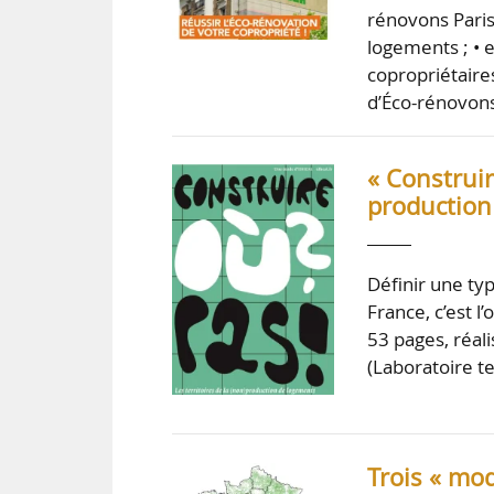
rénovons Paris
logements ; •
copropriétaires
d’Éco-rénovon
« Construir
production
Définir une ty
France, c’est l
53 pages, réal
(Laboratoire te
Trois « mod