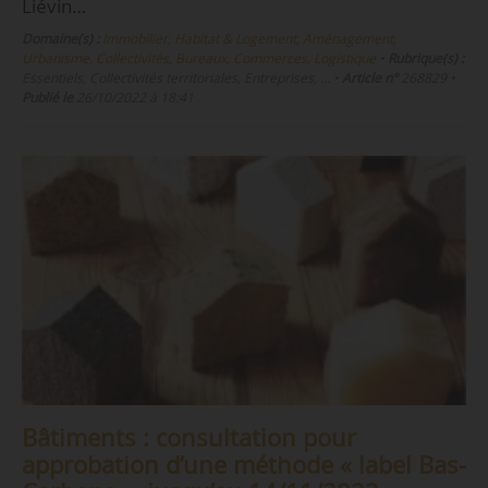
Liévin…
Domaine(s) :
Immobilier, Habitat & Logement
,
Aménagement,
Urbanisme, Collectivités
,
Bureaux, Commerces, Logistique
•
Rubrique(s) :
Essentiels, Collectivités territoriales, Entreprises, …
•
Article n°
268829
•
Publié le
26/10/2022 à 18:41
Bâtiments : consultation pour
approbation d’une méthode « label Bas-