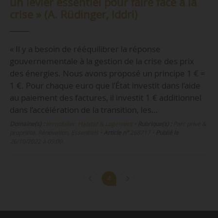
un levier essentiel pour faire face à la
crise » (A. Rüdinger, Iddri)
« Il y a besoin de rééquilibrer la réponse
gouvernementale à la gestion de la crise des prix
des énergies. Nous avons proposé un principe 1 € =
1 €. Pour chaque euro que l’État investit dans l’aide
au paiement des factures, il investit 1 € additionnel
dans l’accélération de la transition, les…
Domaine(s) :
Immobilier, Habitat & Logement
•
Rubrique(s) :
Parc privé &
propriété, Rénovation, Essentiels
•
Article n°
268717
•
Publié le
26/10/2022 à 09:00
4