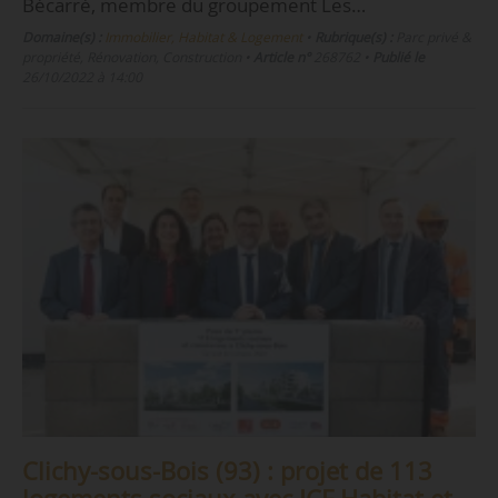
Bécarré, membre du groupement Les…
Domaine(s) :
Immobilier, Habitat & Logement
•
Rubrique(s) :
Parc privé &
propriété, Rénovation, Construction
•
Article n°
268762
•
Publié le
26/10/2022 à 14:00
Clichy-sous-Bois (93) : projet de 113