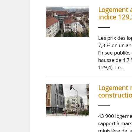
Logement a
indice 129,
Les prix des l
7,3 % en un an
l’Insee publié
hausse de 4,7 
129,4). Le…
Logement n
constructio
43 900 logemen
rapport à mars
ministère de la