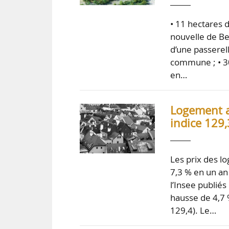
• 11 hectares 
nouvelle de Bel
d’une passerelle
commune ; • 30
en…
Logement a
indice 129,
Les prix des l
7,3 % en un an
l’Insee publié
hausse de 4,7 
129,4). Le…