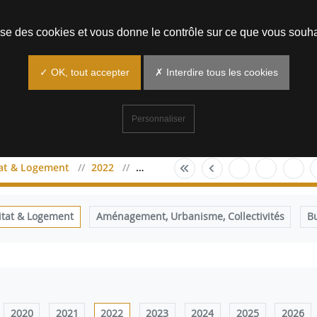
Prendre un rendez-vous
lise des cookies et vous donne le contrôle sur ce que vous souha
✓ OK, tout accepter
✗ Interdire tous les cookies
Personnaliser
tat & Logement
2022
mai
itat & Logement
Aménagement, Urbanisme, Collectivités
B
2020
2021
2022
2023
2024
2025
2026