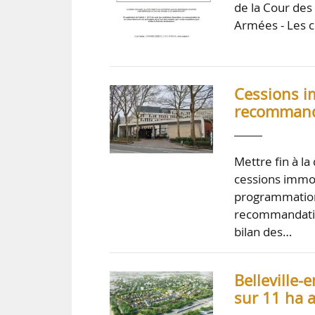
de la Cour des
Armées - Les c
Cessions i
recommanda
Mettre fin à la
cessions immob
programmation 
recommandatio
bilan des…
Belleville-
sur 11 ha 