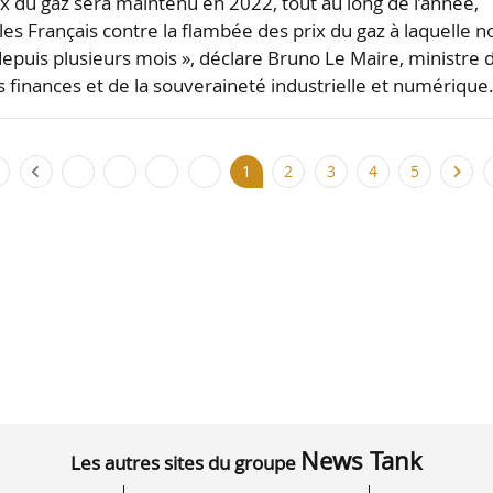
ix du gaz sera maintenu en 2022, tout au long de l’année,
les Français contre la flambée des prix du gaz à laquelle n
depuis plusieurs mois », déclare Bruno Le Maire, ministre 
s finances et de la souveraineté industrielle et numériqu
1
2
3
4
5
News Tank
Les autres sites du groupe