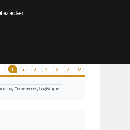
Nous joindre
itez activer
Espace abonné
1
2
3
4
5
ureaux, Commerces, Logistique