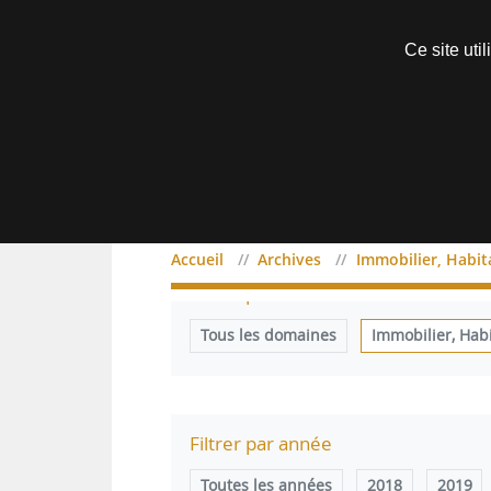
Découvrir sans engagement
Ce site uti
Menu
Accueil
Archives
Immobilier, Habi
Filtrer par domaine
Tous les domaines
Immobilier, Hab
Filtrer par année
Toutes les années
2018
2019