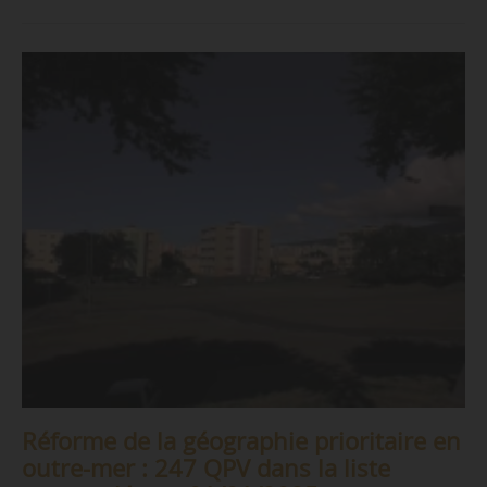
Réforme de la géographie prioritaire en
outre-mer : 247 QPV dans la liste