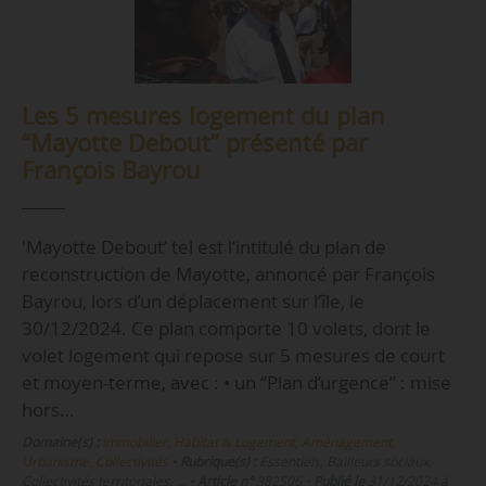
Les 5 mesures logement du plan
“Mayotte Debout” présenté par
François Bayrou
'Mayotte Debout’ tel est l’intitulé du plan de
reconstruction de Mayotte, annoncé par François
Bayrou, lors d’un déplacement sur l’île, le
30/12/2024. Ce plan comporte 10 volets, dont le
volet logement qui repose sur 5 mesures de court
et moyen-terme, avec : • un “Plan d’urgence” : mise
hors…
Domaine(s) :
Immobilier, Habitat & Logement
,
Aménagement,
Urbanisme, Collectivités
•
Rubrique(s) :
Essentiels, Bailleurs sociaux,
Collectivités territoriales, …
•
Article n°
382506
•
Publié le
31/12/2024 à