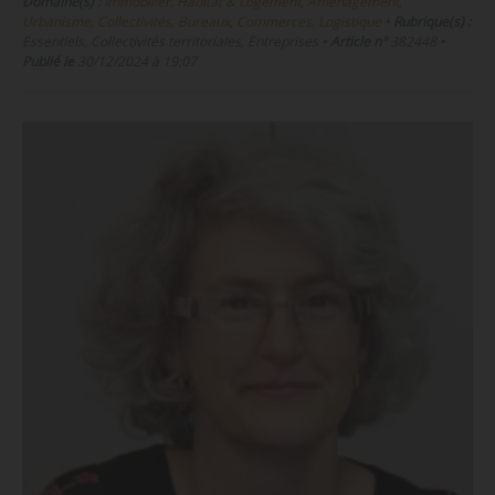
Domaine(s) :
Immobilier, Habitat & Logement
,
Aménagement,
Urbanisme, Collectivités
,
Bureaux, Commerces, Logistique
•
Rubrique(s) :
Essentiels, Collectivités territoriales, Entreprises
•
Article n°
382448
•
Publié le
30/12/2024 à 19:07