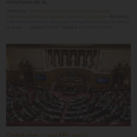
communes de la…
Domaine(s) :
Immobilier, Habitat & Logement
,
Aménagement,
Urbanisme, Collectivités
,
Bureaux, Commerces, Logistique
•
Rubrique(s) :
Collectivités territoriales, Entreprises, Renouvellement urbain & politique
de la ville, …
•
Article n°
382505
•
Publié le
31/12/2024 à 18:45
Outre-mer : une PPL pour