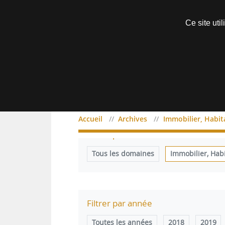
Découvrir sans engagement
Ce site uti
Menu
Accueil
Archives
Immobilier, Habi
Filtrer par domaine
Tous les domaines
Immobilier, Hab
Filtrer par année
Toutes les années
2018
2019