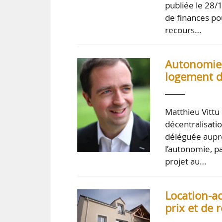
publiée le 28/1
de finances po
recours…
Autonomie :
logement d
Matthieu Vittu
décentralisati
déléguée auprè
l’autonomie, pa
projet au…
Location-ac
prix et de 