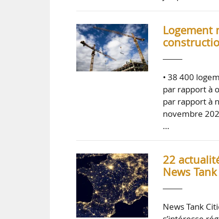
Logement n
constructi
• 38 400 logem
par rapport à 
par rapport à 
novembre 2021,
…
22 actualit
News Tank 
News Tank Citie
s’intéresse rég