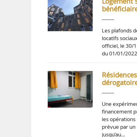
Logement s
bénéficiai
Les plafonds d
locatifs sociau
officiel, le 30
du 01/01/2022.
Résidences 
dérogatoir
Une expériment
financement pr
les opérations 
prévue par un d
jusqu’au…