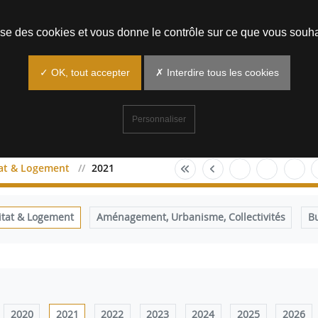
Prendre un rendez-vous
lise des cookies et vous donne le contrôle sur ce que vous souha
✓ OK, tout accepter
✗ Interdire tous les cookies
Personnaliser
tat & Logement
2021
itat & Logement
Aménagement, Urbanisme, Collectivités
B
2020
2021
2022
2023
2024
2025
2026