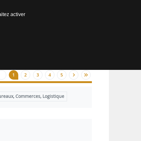
Nous joindre
itez activer
Espace abonné
1
2
3
4
5
ureaux, Commerces, Logistique