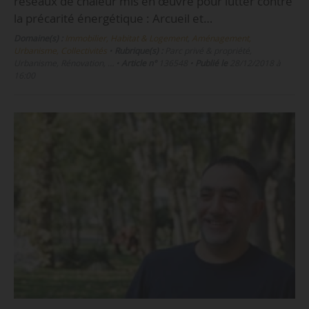
réseaux de chaleur mis en œuvre pour lutter contre
la précarité énergétique : Arcueil et…
Domaine(s) :
Immobilier, Habitat & Logement
,
Aménagement,
Urbanisme, Collectivités
•
Rubrique(s) :
Parc privé & propriété,
Urbanisme, Rénovation, …
•
Article n°
136548
•
Publié le
28/12/2018 à
16:00