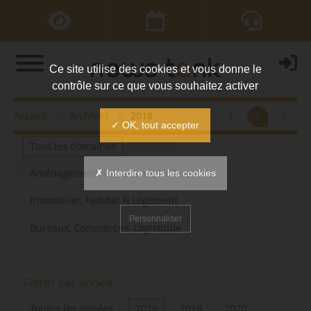
Ce site utilise des cookies et vous donne le
contrôle sur ce que vous souhaitez activer
Accueil
Archives
2018
1
Filtrer par domaine
✓ OK, tout accepter
Tous les domaines
✗ Interdire tous les cookies
Aménagement, Urbanisme, Collectivités
Immobilier, Habitat & Logement
Personnaliser
Bureaux, Commerces, Logistique
Filtrer par année
Toutes les années
2018
2019
2020