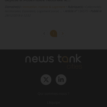
Domaine(s) :
Immobilier, Habitat & Logement
•
Rubrique(s) :
Collectivités
territoriales, Essentiels, Logement social, …
•
Article n°
136575
•
Publié le
28/12/2018 à 12:52
1
Qui sommes-nous ?
L‘équipe