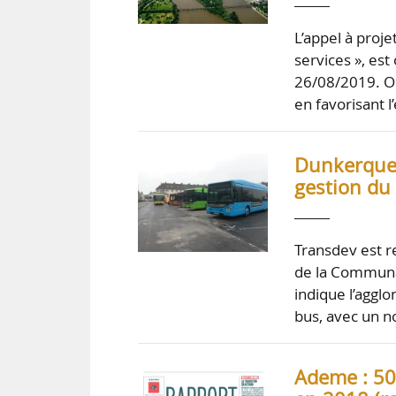
L’appel à proje
services », es
26/08/2019. Obj
en favorisant 
Dunkerque 
gestion du 
Transdev est r
de la Communa
indique l’aggl
bus, avec un n
Ademe : 50