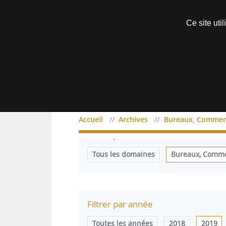
Découvrir sans engagement
Ce site uti
Menu
Accueil
Archives
Bureaux, Commerc
Filtrer par domaine
Tous les domaines
Bureaux, Commer
Filtrer par année
Toutes les années
2018
2019