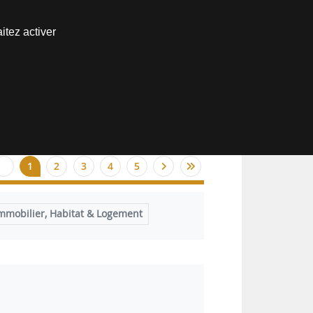
Nous joindre
itez activer
Espace abonné
1
2
3
4
5
mmobilier, Habitat & Logement