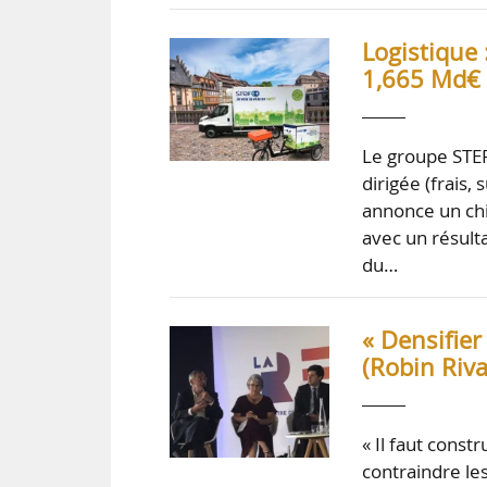
Logistique 
1,665 Md€ 
Le groupe STEF
dirigée (frais
annonce un chi
avec un résult
du…
« Densifier
(Robin Riva
« Il faut cons
contraindre les