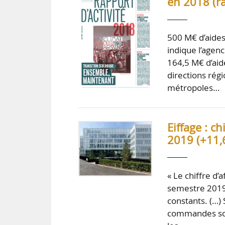
en 2018 (ra
500 M€ d’aides
indique l’agenc
164,5 M€ d’aid
directions rég
métropoles…
Eiffage : c
2019 (+11,
« Le chiffre d’
semestre 2019,
constants. (…) 
commandes soli