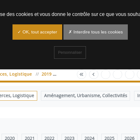
Prendre un rendez-vous
lise des cookies et vous donne le contrôle sur ce que vous souha
✓ OK, tout accepter
✗ Interdire tous les cookies
Personnaliser
es, Logistique
2019
août
ces, Logistique
Aménagement, Urbanisme, Collectivités
I
2020
2021
2022
2023
2024
2025
2026