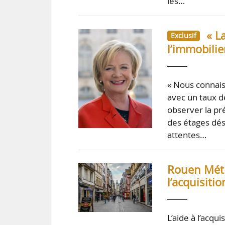
les…
« L
Exclusif
l’immobilie
« Nous connai
avec un taux d
observer la p
des étages dés
attentes…
Rouen Métr
l’acquisit
L’aide à l’acqu