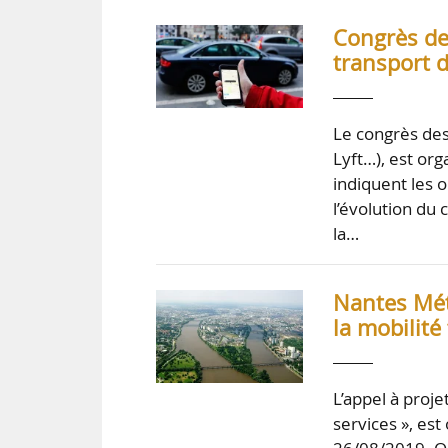
Congrès des
transport 
Le congrès des
Lyft…), est or
indiquent les 
l’évolution du 
la…
Nantes Mét
la mobilité
L’appel à proje
services », es