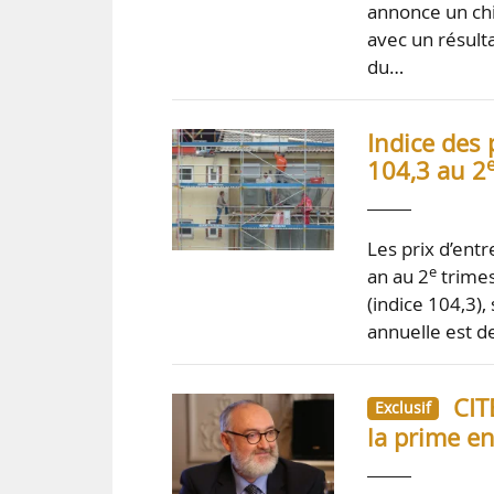
annonce un chi
avec un résult
du…
Indice des 
104,3 au 2
Les prix d’ent
e
an au 2
trimes
(indice 104,3),
annuelle est d
CIT
Exclusif
la prime en