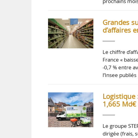
prochains moi
Grandes sur
d’affaires e
Le chiffre d’af
France « baisse
-0,7 % entre av
l’Insee publiés
Logistique 
1,665 Md€ 
Le groupe STEF
dirigée (frais