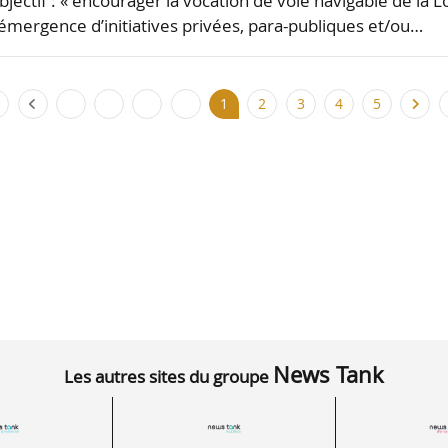
ectif : « encourager la vocation de voie navigable de la L
l’émergence d’initiatives privées, para-publiques et/ou…
1
2
3
4
5
News Tank
Les autres sites du groupe