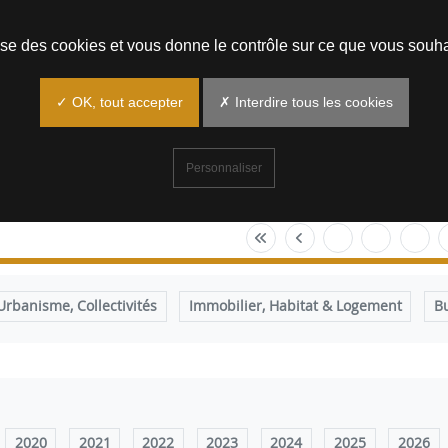
Prendre un rendez-vous
lise des cookies et vous donne le contrôle sur ce que vous souha
✓ OK, tout accepter
✗ Interdire tous les cookies
Personnaliser
banisme, Collectivités
Immobilier, Habitat & Logement
B
2020
2021
2022
2023
2024
2025
2026