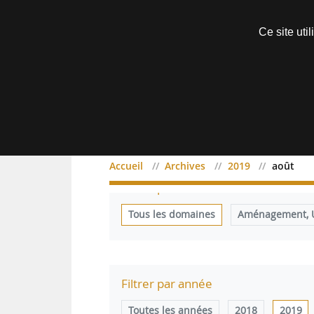
Découvrir sans engagement
Ce site uti
Menu
Accueil
Archives
2019
août
Filtrer par domaine
Tous les domaines
Aménagement, Ur
Filtrer par année
Toutes les années
2018
2019