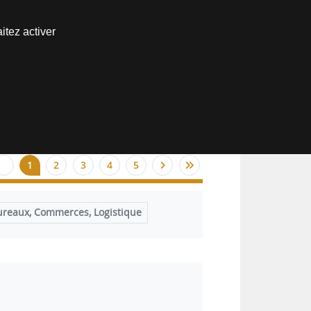
Nous joindre
itez activer
Espace abonné
1
2
3
4
5
ureaux, Commerces, Logistique