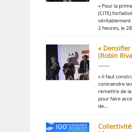
« Pour la prime
(CITE) forfaiti
véritablement 
2 heures, le 2
« Densifier
(Robin Riva
« Il faut cons
contraindre les
remettre de la
pour faire acc
de…
Collectivit